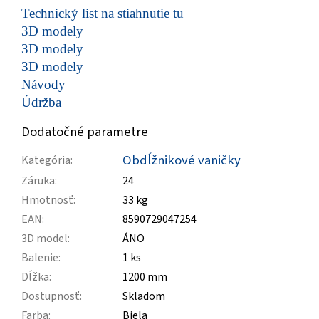
Technický list na stiahnutie tu
3D modely
3D modely
3D modely
Návody
Údržba
Dodatočné parametre
Obdĺžnikové vaničky
Kategória
:
Záruka
:
24
Hmotnosť
:
33 kg
EAN
:
8590729047254
3D model
:
ÁNO
Balenie
:
1 ks
Dĺžka
:
1200 mm
Dostupnosť
:
Skladom
Farba
:
Biela