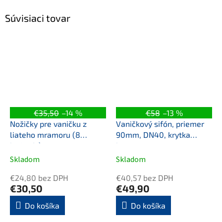
Súvisiaci tovar
€35,50
–14 %
€58
–13 %
Nožičky pre vaničku z
Vaničkový sifón, priemer
liateho mramoru (8
90mm, DN40, krytka
ks/sada)
bronz
Skladom
Skladom
€24,80 bez DPH
€40,57 bez DPH
€30,50
€49,90
Do košíka
Do košíka