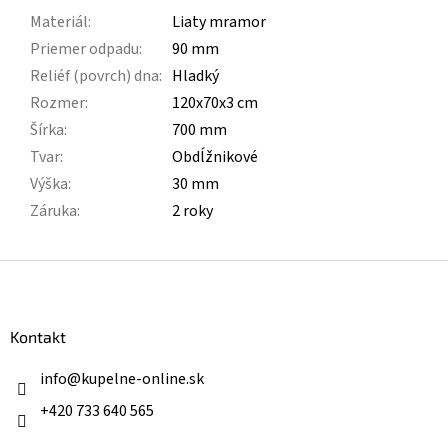
Materiál
:
Liaty mramor
Priemer odpadu
:
90 mm
Reliéf (povrch) dna
:
Hladký
Rozmer
:
120x70x3 cm
Šírka
:
700 mm
Tvar
:
Obdĺžnikové
Výška
:
30 mm
Záruka
:
2 roky
Z
á
p
ä
Kontakt
t
i
info
@
kupelne-online.sk
e
+420 733 640 565