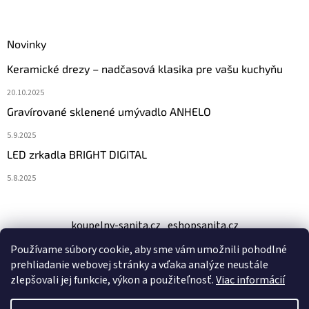
Novinky
Keramické drezy – nadčasová klasika pre vašu kuchyňu
20.10.2025
Gravírované sklenené umývadlo ANHELO
5.9.2025
LED zrkadla BRIGHT DIGITAL
5.8.2025
koupelny-sanita.cz
eshopsanita.cz
Používame súbory cookie, aby sme vám umožnili pohodlné
prehliadanie webovej stránky a vďaka analýze neustále
zlepšovali jej funkcie, výkon a použiteľnosť.
Viac informácií