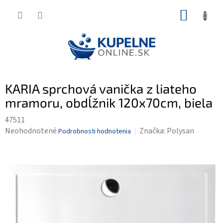
Prejsť
NÁKUP
na
KOŠÍK
obsah
KARIA sprchová vanička z liateho
mramoru, obdĺžnik 120x70cm, biela
47511
Priemerné
Neohodnotené
Značka:
Polysan
Podrobnosti hodnotenia
hodnotenie
produktu
je
0,0
z
5
hviezdičiek.