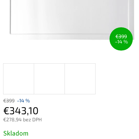
€399
–14 %
€399
–14 %
€343,10
€278,94 bez DPH
Jednotková
Skladom
cena: