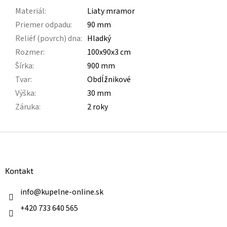
Materiál
:
Liaty mramor
Priemer odpadu
:
90 mm
Reliéf (povrch) dna
:
Hladký
Rozmer
:
100x90x3 cm
Šírka
:
900 mm
Tvar
:
Obdĺžnikové
Výška
:
30 mm
Záruka
:
2 roky
Z
á
p
ä
Kontakt
t
i
info
@
kupelne-online.sk
e
+420 733 640 565