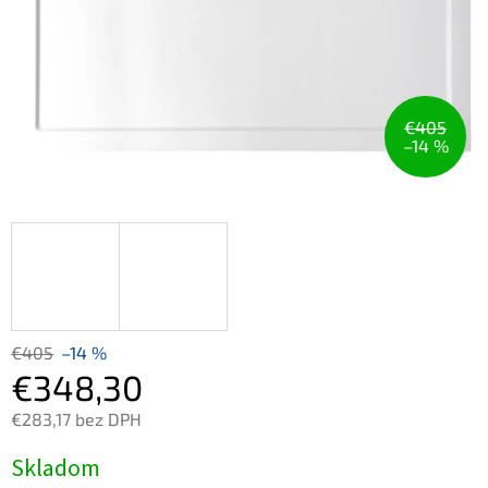
€405
–14 %
€405
–14 %
€348,30
€283,17 bez DPH
Jednotková
Skladom
cena: