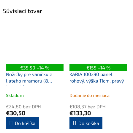
Súvisiaci tovar
€35,50
–14 %
€155
–14 %
Nožičky pre vaničku z
KARIA 100x90 panel
liateho mramoru (8
rohový, výška 11cm, pravý
ks/sada)
Skladom
Dodanie do mesiaca
€24,80 bez DPH
€108,37 bez DPH
€30,50
€133,30
Do košíka
Do košíka