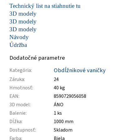
Technický list na stiahnutie tu
3D modely
3D modely
3D modely
Návody
Údržba
Dodatočné parametre
Obdĺžnikové vaničky
Kategória
:
Záruka
:
24
Hmotnosť
:
40 kg
EAN
:
8590729056058
3D model
:
ÁNO
Balenie
:
1 ks
Dĺžka
:
1000 mm
Dostupnosť
:
Skladom
Farba
:
Biela