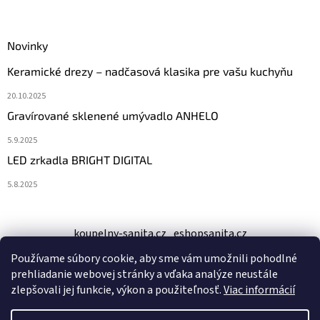
Novinky
Keramické drezy – nadčasová klasika pre vašu kuchyňu
20.10.2025
Gravírované sklenené umývadlo ANHELO
5.9.2025
LED zrkadla BRIGHT DIGITAL
5.8.2025
koupelny-sanita.cz
eshopsanita.cz
Používame súbory cookie, aby sme vám umožnili pohodlné
prehliadanie webovej stránky a vďaka analýze neustále
zlepšovali jej funkcie, výkon a použiteľnosť.
Viac informácií