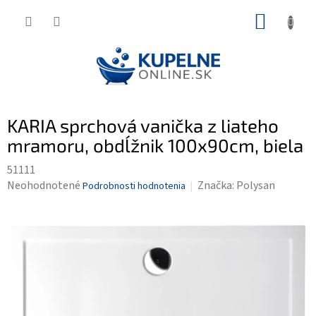
Prejsť
NÁKUP
na
KOŠÍK
obsah
KARIA sprchová vanička z liateho
mramoru, obdĺžnik 100x90cm, biela
51111
Priemerné
Neohodnotené
Značka:
Polysan
Podrobnosti hodnotenia
hodnotenie
produktu
je
0,0
z
5
hviezdičiek.