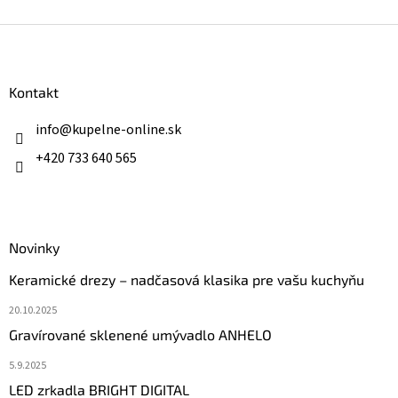
Z
á
p
ä
Kontakt
t
i
info
@
kupelne-online.sk
e
+420 733 640 565
Novinky
Keramické drezy – nadčasová klasika pre vašu kuchyňu
20.10.2025
Gravírované sklenené umývadlo ANHELO
5.9.2025
LED zrkadla BRIGHT DIGITAL