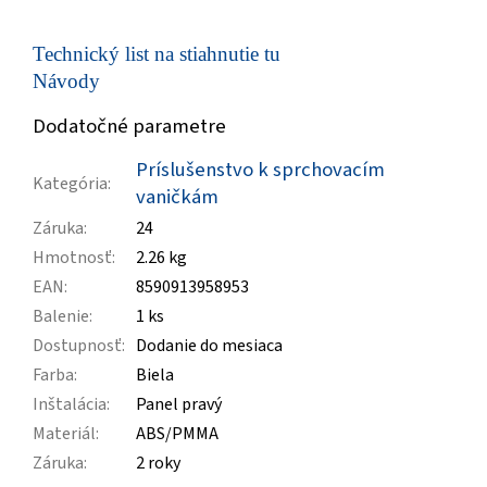
Technický list na stiahnutie tu
Návody
Dodatočné parametre
Príslušenstvo k sprchovacím
Kategória
:
vaničkám
Záruka
:
24
Hmotnosť
:
2.26 kg
EAN
:
8590913958953
Balenie
:
1 ks
Dostupnosť
:
Dodanie do mesiaca
Farba
:
Biela
Inštalácia
:
Panel pravý
Materiál
:
ABS/PMMA
Záruka
:
2 roky