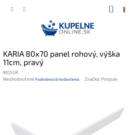
Prejsť
NÁKUP
na
KOŠÍK
obsah
KARIA 80x70 panel rohový, výška
11cm, pravý
90151R
Priemerné
Neohodnotené
Značka:
Polysan
Podrobnosti hodnotenia
hodnotenie
produktu
je
0,0
z
5
hviezdičiek.