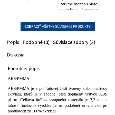
zaujme matnou bielou
povrchovou úpravou s
jemnou štruktúrou,
imitujúcou prírodný kameň...
ZOBRAZIŤ VŠETKY SÚVISIACE PRODUKTY
Popis
Podobné (8)
Súvisiace súbory (2)
Diskusia
Podrobný popis
ABS/PMMA
ABS/PMMA je z pohľadovej časti tvorený slabou vrstvou
akrylátu, ktorý je v spodnej časti doplnený vrstvou ABS
plastu. Celková hrúbka vstupného materiálu je 3,2 mm a
tuhosť finálneho výrobku je na podobnej úrovni ako pri
produktoch zo 100% akrylátu.