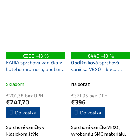
€288
–13 %
€440
–10 %
KARIA sprchová vanička z
Obdĺžniková sprchová
liateho mramoru, obdĺžnik
vanička VEXO - biela,
80x70cm, biela
Biela, Bez nožičiek, 160
cm, 90 cm
Skladom
Na dotaz
€201,38 bez DPH
€321,95 bez DPH
€247,70
€396
Do košíka
Do košíka
Sprchové vaničky v
Sprchová vanička VEXO ,
klasickom štýle
vyrobená z SMC materiálu,