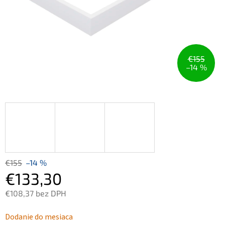
€155
–14 %
€155
–14 %
€133,30
€108,37 bez DPH
Jednotková
Dodanie do mesiaca
cena: