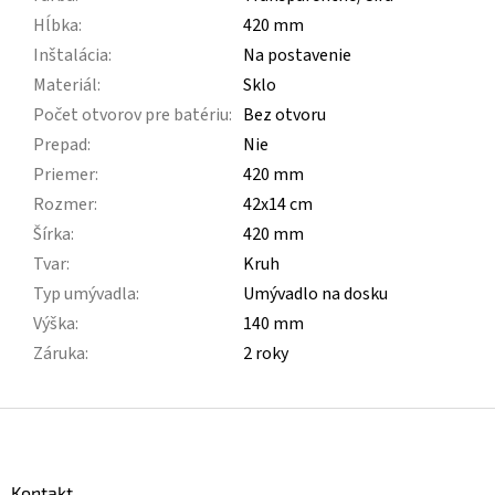
Hĺbka
:
420 mm
Inštalácia
:
Na postavenie
Materiál
:
Sklo
Počet otvorov pre batériu
:
Bez otvoru
Prepad
:
Nie
Priemer
:
420 mm
Rozmer
:
42x14 cm
Šírka
:
420 mm
Tvar
:
Kruh
Typ umývadla
:
Umývadlo na dosku
Výška
:
140 mm
Záruka
:
2 roky
Z
á
p
ä
Kontakt