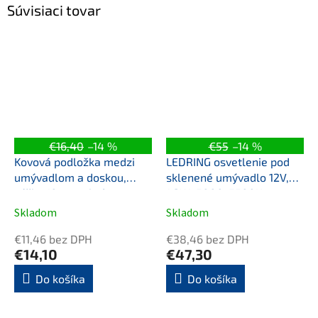
Súvisiaci tovar
€16,40
–14 %
€55
–14 %
Kovová podložka medzi
LEDRING osvetlenie pod
umývadlom a doskou,
sklenené umývadlo 12V,
výška 10mm, chróm
1,2W, 5000-5500K
Skladom
Skladom
€11,46 bez DPH
€38,46 bez DPH
€14,10
€47,30
Do košíka
Do košíka