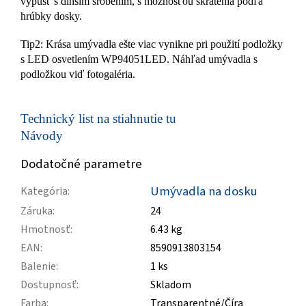
výpusť s dlhším šróbením, s možnosťou skrátenia podľa
hrúbky dosky.
Tip2: Krása umývadla ešte viac vynikne pri použití podložky
s LED osvetlením WP94051LED. Náhľad umývadla s
podložkou viď fotogaléria.
Technický list na stiahnutie tu
Návody
Dodatočné parametre
Umývadla na dosku
Kategória
:
Záruka
:
24
Hmotnosť
:
6.43 kg
EAN
:
8590913803154
Balenie
:
1 ks
Dostupnosť
:
Skladom
Farba
:
Transparentné/Číra