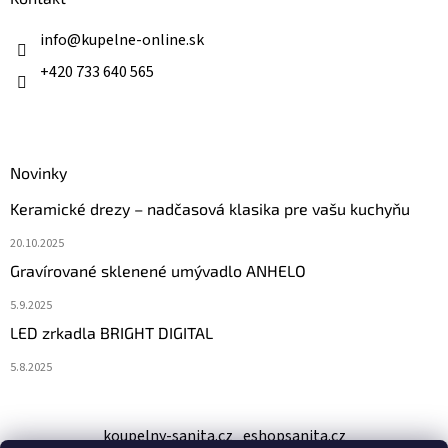
t
i
info
@
kupelne-online.sk
e
+420 733 640 565
Novinky
Keramické drezy – nadčasová klasika pre vašu kuchyňu
20.10.2025
Gravírované sklenené umývadlo ANHELO
5.9.2025
LED zrkadla BRIGHT DIGITAL
5.8.2025
koupelny-sanita.cz
eshopsanita.cz