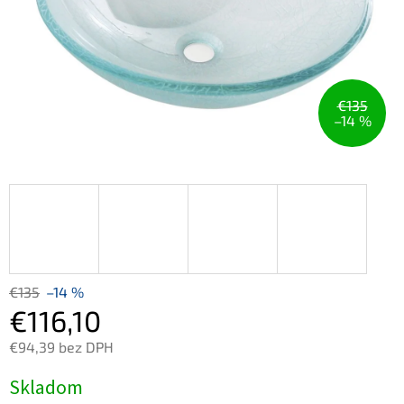
€135
–14 %
€135
–14 %
€116,10
€94,39 bez DPH
Jednotková
Skladom
cena: