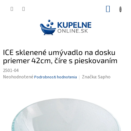
Prejsť
NÁKUP
na
KOŠÍK
obsah
ICE sklenené umývadlo na dosku
priemer 42cm, číre s pieskovaním
2501-04
Priemerné
Neohodnotené
Značka:
Sapho
Podrobnosti hodnotenia
hodnotenie
produktu
je
0,0
z
5
hviezdičiek.