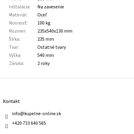
Inštalácia
:
Na zavesenie
Materiál
:
Oceľ
Nosnosť
:
100 kg
Rozmer
:
235x540x130 mm
Šírka
:
235 mm
Tvar
:
Ostatné tvary
Výška
:
540 mm
Záruka
:
2 roky
Z
á
p
ä
Kontakt
t
i
info
@
kupelne-online.sk
e
+420 733 640 565