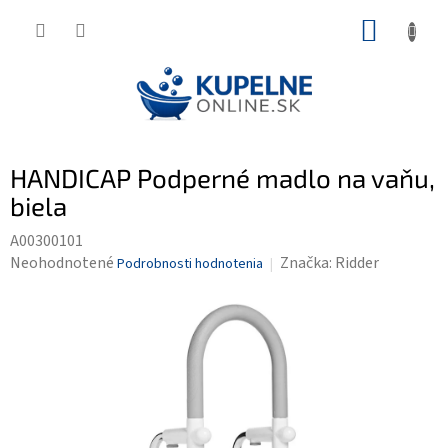
Prejsť
NÁKUP
na
KOŠÍK
obsah
HANDICAP Podperné madlo na vaňu,
biela
A00300101
Priemerné
Neohodnotené
Značka:
Ridder
Podrobnosti hodnotenia
hodnotenie
produktu
je
0,0
z
5
hviezdičiek.