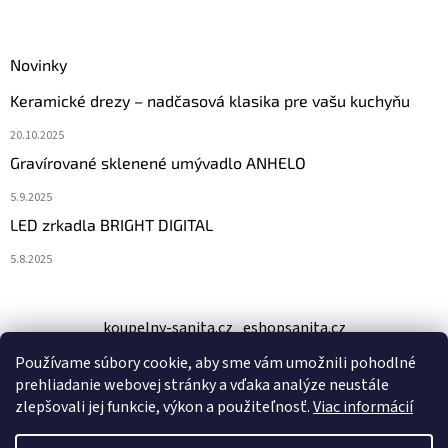
Novinky
Keramické drezy – nadčasová klasika pre vašu kuchyňu
20.10.2025
Gravírované sklenené umývadlo ANHELO
5.9.2025
LED zrkadla BRIGHT DIGITAL
5.8.2025
koupelny-sanita.cz
eshopsanita.cz
Používame súbory cookie, aby sme vám umožnili pohodlné
prehliadanie webovej stránky a vďaka analýze neustále
zlepšovali jej funkcie, výkon a použiteľnosť.
Viac informácií