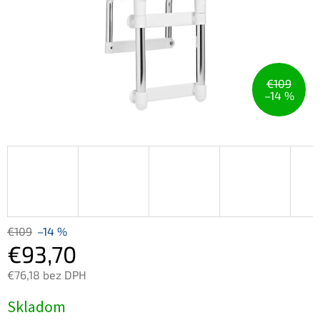
€109
–14 %
€109
–14 %
€93,70
€76,18 bez DPH
Jednotková
Skladom
cena: