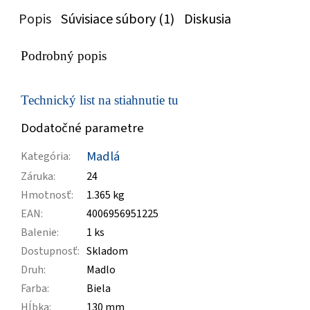
Popis
Súvisiace súbory (1)
Diskusia
Podrobný popis
Technický list na stiahnutie tu
Dodatočné parametre
Madlá
Kategória
:
Záruka
:
24
Hmotnosť
:
1.365 kg
EAN
:
4006956951225
Balenie
:
1 ks
Dostupnosť
:
Skladom
Druh
:
Madlo
Farba
:
Biela
Hĺbka
:
130 mm