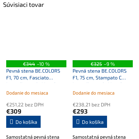
Súvisiaci tovar
€344
–10 %
€325
–9 %
Pevná stena BE.COLORS
Pevná stena BE.COLORS
F1, 70 cm, Fasciato
F1, 75 cm, Stampato C
bezpečnostné sklo - 6
bezpečnostné sklo - 6
mm, 498 blue navy
mm, 499 blue vintage
Dodanie do mesiaca
Dodanie do mesiaca
€251,22 bez DPH
€238,21 bez DPH
€309
€293
Do košíka
Do košíka
Samostatná pevná stena
Samostatná pevná stena