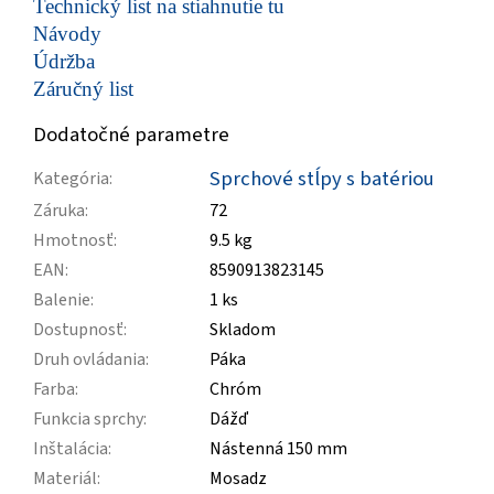
Technický list na stiahnutie tu
Návody
Údržba
Záručný list
Dodatočné parametre
Sprchové stĺpy s batériou
Kategória
:
Záruka
:
72
Hmotnosť
:
9.5 kg
EAN
:
8590913823145
Balenie
:
1 ks
Dostupnosť
:
Skladom
Druh ovládania
:
Páka
Farba
:
Chróm
Funkcia sprchy
:
Dážď
Inštalácia
:
Nástenná 150 mm
Materiál
:
Mosadz