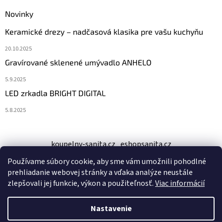
Novinky
Keramické drezy – nadčasová klasika pre vašu kuchyňu
20.10.2025
Gravírované sklenené umývadlo ANHELO
5.9.2025
LED zrkadla BRIGHT DIGITAL
5.8.2025
koupelny-sanita.cz
eshopsanita.cz
Používame súbory cookie, aby sme vám umožnili pohodlné
prehliadanie webovej stránky a vďaka analýze neustále
zlepšovali jej funkcie, výkon a použiteľnosť.
Viac informácií
Nastavenie
Vytvoril Shoptet