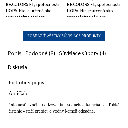
BE.COLORS F1, spoločnosti
BE.COLORS F1, spoločnosti
HOPA. Nie je určená ako
HOPA. Nie je určená ako
samostatne stojaca
samostatne stojaca
zástena, slúži na
zástena, slúži na
kombináciu so sprchovými...
kombináciu so sprchovými...
ZOBRAZIŤ VŠETKY SÚVISIACE PRODUKTY
Popis
Podobné (8)
Súvisiace súbory (4)
Diskusia
Podrobný popis
AntiCalc
Odolnosť voči usadzovaniu vodného kameňa a ľahké
čistenie - stačí pretrieť a vodný kameň odpadne.