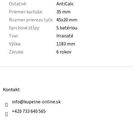
Ostatné
:
AntiCalc
Priemer kartuše
:
35 mm
Rozmer prierezu tyče
:
45x20 mm
Sprchové stĺpy
:
S batériou
Tvar
:
Hranaté
Výška
:
1183 mm
Záruka
:
6 rokov
Z
á
p
ä
Kontakt
t
i
info
@
kupelne-online.sk
e
+420 733 640 565