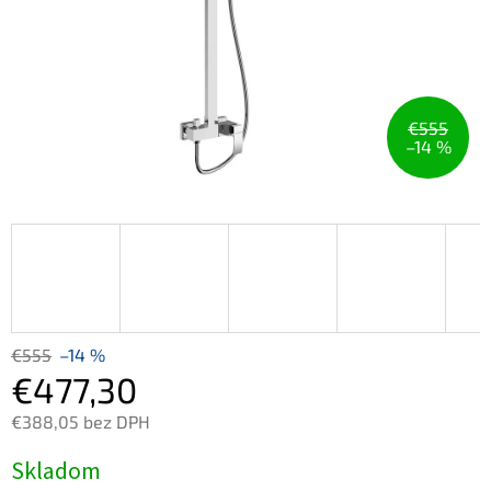
€555
–14 %
€555
–14 %
€477,30
€388,05 bez DPH
Jednotková
Skladom
cena: