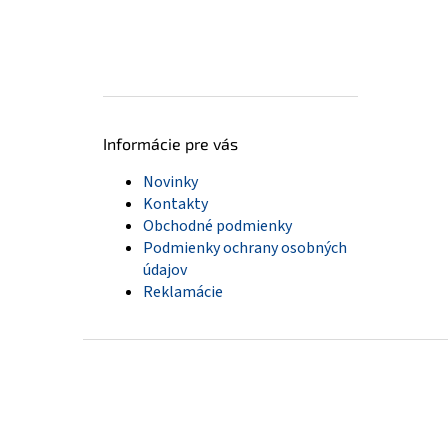
Informácie pre vás
Novinky
Kontakty
Obchodné podmienky
Podmienky ochrany osobných
údajov
Reklamácie
Z
á
p
ä
t