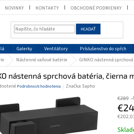
NOVINKY
KONTAKTY
OBCHODNÉ PODMIENKY
HĽADAŤ
lá
Galerky
Ventilátory
Príslušenstvo do spŕch
ie
Nástenné vaňové batérie
GINKO nástenná sprchová 
O nástenná sprchová batéria, čierna 
rné
dnotené
Značka:
Sapho
Podrobnosti hodnotenia
enie
€289
–
tu
€24
€202,0
Jednotk
Skla
čiek.
cena: