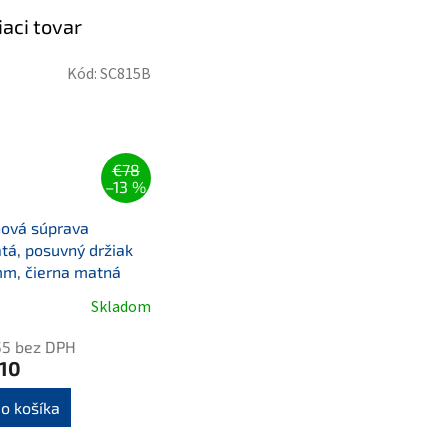
iaci tovar
Kód:
SC815B
€78
–13 %
hová súprava
tá, posuvný držiak
m, čierna matná
Skladom
55 bez DPH
,10
o košíka