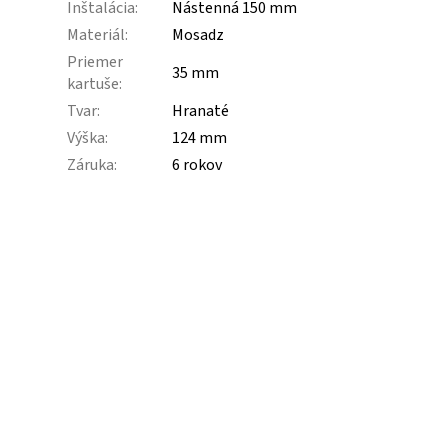
Inštalácia
:
Nástenná 150 mm
Materiál
:
Mosadz
Priemer
35 mm
kartuše
:
Tvar
:
Hranaté
Výška
:
124 mm
Záruka
:
6 rokov