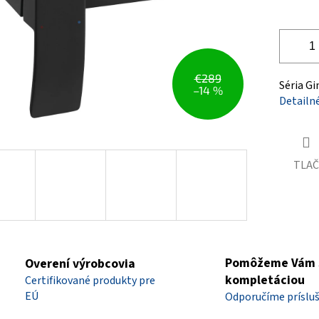
€289
Séria Gi
–14 %
Detailn
TLAČ
Pomôžeme Vám 
Overení výrobcovia
kompletáciou
Certifikované produkty pre
EÚ
Odporučíme príslu