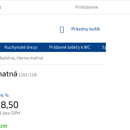
Prihlásenie
PODMIENKY OCHRANY OSOBNÝCH ÚDAJOV
REKLAMÁCIE
NÁKUPNÝ
Prázdny košík
KOŠÍK
Kuchynské drezy
Prídavné bidety k WC
Sprchové pan
batéria, čierna matná
matná
1101-11B
14 %
8,50
3 bez DPH
ová
dom