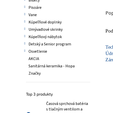
Bidety
Pisoáre
Pop
Vane
Kúpeľňové doplnky
Umývadlové skrinky
Pod
Kúpeľňový nábytok
Detský a Senior program
Tech
Osvetlenie
Údr
AKCIA
Zár
Sanitárná keramika - Hopa
Značky
Top 3 produkty
Časová sprchová batéria
s tlačným ventilom a