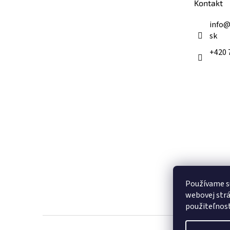
Kontakt
i
e
info
sk
+420 
Používame s
webovej strá
použiteľnos