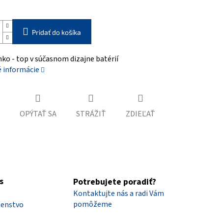
Pridať do košíka
nko - top v súčasnom dizajne batérií
é informácie
OPÝTAŤ SA
STRÁŽIŤ
ZDIEĽAŤ
s
Potrebujete poradiť?
Kontaktujte nás a radi Vám
pomôžeme
šenstvo