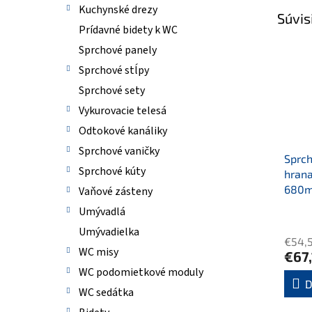
Kuchynské drezy
Súvis
Prídavné bidety k WC
Sprchové panely
Sprchové stĺpy
Sprchové sety
Vykurovacie telesá
Odtokové kanáliky
Sprchové vaničky
Sprc
Sprchové kúty
hrana
680m
Vaňové zásteny
Umývadlá
Umývadielka
€54,
WC misy
€67
WC podomietkové moduly
D
WC sedátka