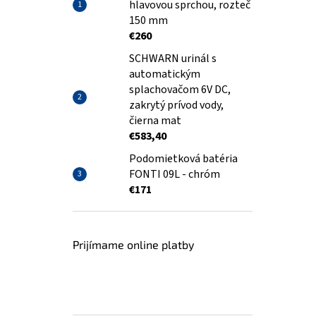
hlavovou sprchou, rozteč
150 mm
€260
SCHWARN urinál s
automatickým
splachovačom 6V DC,
zakrytý prívod vody,
čierna mat
€583,40
Podomietková batéria
FONTI 09L - chróm
€171
Prijímame online platby