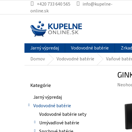
Prejsť
+420 733 640 565
info@kupelne-
na
online.sk
obsah
Jarný výpredaj
Vodovodné batérie
Zrkad
Domov
Vodovodné batérie
Vaňové batér
B
GINK
o
Preskočiť
č
Prieme
Neoho
Kategórie
kategórie
n
hodnot
ý
Jarný výpredaj
produk
p
je
Vodovodné batérie
a
0,0
n
Vodovodné batérie sety
z
e
Umývadlové batérie
5
l
hviezdi
Sprchové batérie