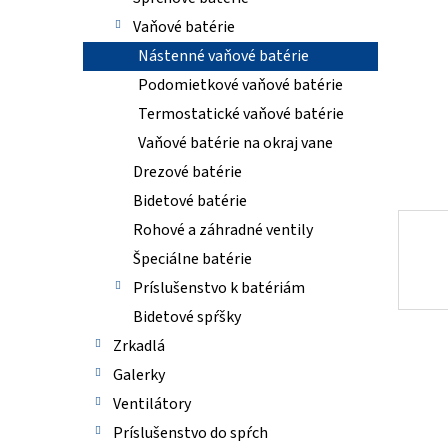
Vaňové batérie
Nástenné vaňové batérie
Podomietkové vaňové batérie
Termostatické vaňové batérie
Vaňové batérie na okraj vane
Drezové batérie
Bidetové batérie
Rohové a záhradné ventily
Špeciálne batérie
Príslušenstvo k batériám
Bidetové spŕšky
Zrkadlá
Galerky
Ventilátory
Príslušenstvo do spŕch