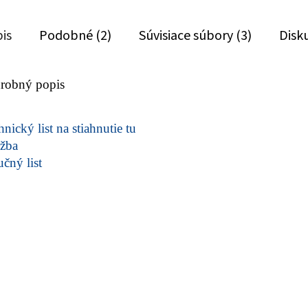
is
Podobné (2)
Súvisiace súbory (3)
Disk
robný popis
nický list na stiahnutie tu
žba
učný list