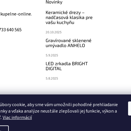
Novinky
Keramické drezy –
@
kupelne-online.
nadčasová klasika pre
vašu kuchyňu
733 640 565
20.10.2025
Gravírované sklenené
umývadlo ANHELO
5.9.2025
LED zrkadla BRIGHT
DIGITAL
5.8.2025
koupelny-sanita.cz
eshopsanita.cz
úbory cookie, aby sme vám umožnili pohodlné prehliadanie
nky a vďaka analýze neustále zlepšovali jej funkcie, výkon a
ť.
Viac informácií