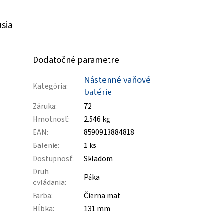
usia
Dodatočné parametre
Nástenné vaňové
Kategória
:
batérie
Záruka
:
72
Hmotnosť
:
2.546 kg
EAN
:
8590913884818
Balenie
:
1 ks
Dostupnosť
:
Skladom
Druh
Páka
ovládania
:
Farba
:
Čierna mat
Hĺbka
:
131 mm