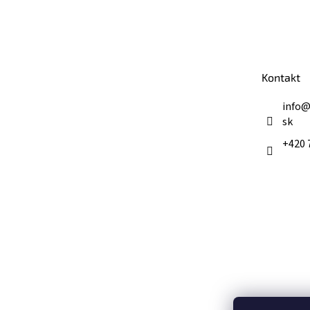
Z
á
p
ä
t
Kontakt
i
e
info
sk
+420 