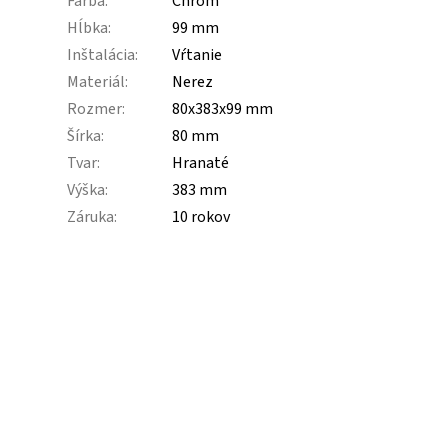
Farba
:
Chróm
Hĺbka
:
99 mm
Inštalácia
:
Vŕtanie
Materiál
:
Nerez
Rozmer
:
80x383x99 mm
Šírka
:
80 mm
Tvar
:
Hranaté
Výška
:
383 mm
Záruka
:
10 rokov