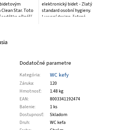
 bidetovým
elektronický bidet - Zlatý
Clean Star. Toto
standard osobní hygieny.
í sedátko přináší
Luxusní design, šetrné
 čistotu a
funkce a nekompromisní
..
komfort pro...
usia
Dodatočné parametre
WC kefy
Kategória
:
Záruka
:
120
Hmotnosť
:
1.48 kg
EAN
:
8003341192474
Balenie
:
1 ks
Dostupnosť
:
Skladom
Druh
:
WC kefa