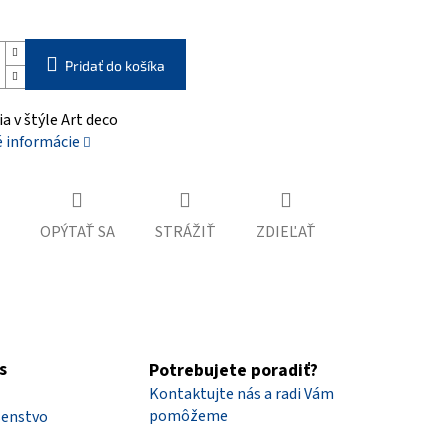
Pridať do košíka
a v štýle Art deco
é informácie
OPÝTAŤ SA
STRÁŽIŤ
ZDIEĽAŤ
s
Potrebujete poradiť?
Kontaktujte nás a radi Vám
pomôžeme
šenstvo