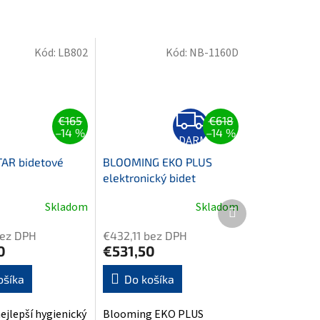
Kód:
LB802
Kód:
NB-1160D
Z
€165
€618
A
–14 %
–14 %
D
ZADARMO
A
R
AR bidetové
BLOOMING EKO PLUS
M
elektronický bidet
O
Ďalší
Skladom
Skladom
Priemerné
produkt
hodnotenie
bez DPH
€432,11 bez DPH
produktu
0
€531,50
je
4,5
ošíka
Do košíka
z
5
nejlepší hygienický
Blooming EKO PLUS
hviezdičiek.