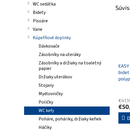
WC sedátka
Súvis
Bidety
Pisoáre
Vane
Kúpeľňové doplnky
Dávkovače
Zásobníky na uteráky
Zásobníky a držiaky na toaletný
EASY
papier
bidet
Držiaky uterákov
polyp
Stojany
Priem
Mydlovničky
hodno
€41,1
Poličky
produ
€50
je
WC kefy
4,5
D
Poháre, poháriky, držiaky kefiek
z
Háčiky
5