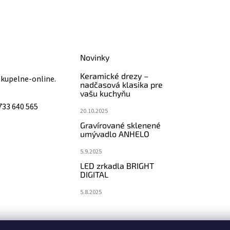
Novinky
Keramické drezy –
@
kupelne-online.
nadčasová klasika pre
vašu kuchyňu
733 640 565
20.10.2025
Gravírované sklenené
umývadlo ANHELO
5.9.2025
LED zrkadla BRIGHT
DIGITAL
5.8.2025
koupelny-sanita.cz
eshopsanita.cz