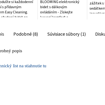
odušte si každodenní
BLOOMING elektronický
zážitek s
ičiek.
hviezdičiek.
ní s přídavným
bidet s dálkovým
sedátkem 
em Easy Cleaning.
ovládáním - Získejte
inovativn
 studený bidet na
luxusní komfort a
dokonalou
je vyroben z odolného
dokonalou hygienu na
pohodlí. S.
opylenu,...
dosah. S precizním
čištěním a...
is
Podobné (8)
Súvisiace súbory (1)
Disk
robný popis
nický list na stiahnutie tu