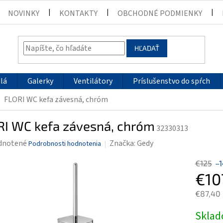
NOVINKY
KONTAKTY
OBCHODNÉ PODMIENKY
HĽADAŤ
lá
Galerky
Ventilátory
Príslušenstvo do spŕch
FLORI WC kefa závesná, chróm
RI WC kefa závesná, chróm
32330313
rné
dnotené
Značka:
Gedy
Podrobnosti hodnotenia
enie
€125
–
tu
€10
€87,40
Jednotk
Skla
čiek.
cena: