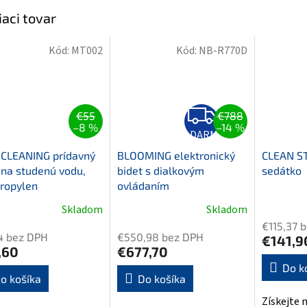
iaci tovar
Kód:
MT002
Kód:
NB-R770D
Z
€55
€788
A
–8 %
–14 %
D
ZADARMO
A
R
 CLEANING prídavný
BLOOMING elektronický
CLEAN ST
M
 na studenú vodu,
bidet s dialkovým
sedátko
O
ropylen
ovládaním
Skladom
Skladom
erné
Priemerné
€115,37 
tenie
hodnotenie
4 bez DPH
€550,98 bez DPH
€141,9
ktu
produktu
,60
€677,70
je
Do k
5,0
o košíka
Do košíka
z
Získejte 
5