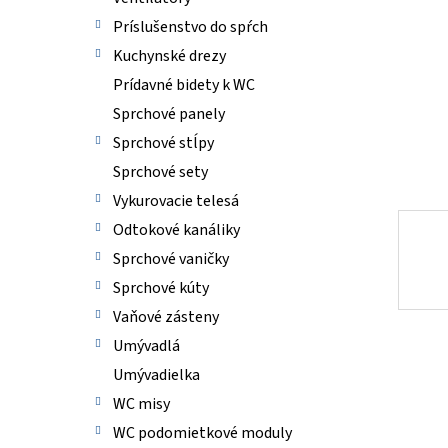
Príslušenstvo do spŕch
Kuchynské drezy
Prídavné bidety k WC
Sprchové panely
Sprchové stĺpy
Sprchové sety
Vykurovacie telesá
Odtokové kanáliky
Sprchové vaničky
Sprchové kúty
Vaňové zásteny
Umývadlá
Umývadielka
WC misy
WC podomietkové moduly