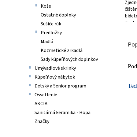
Zjedn
hviezd
Koše
čiště
Ostatné doplnky
bidet
Tento
Sušiče rúk
vodu 
Predložky
polypr
Madlá
Pop
Kozmetické zrkadlá
Sady kúpeľňových doplnkov
Pod
Umývadlové skrinky
Kúpeľňový nábytok
Detský a Senior program
Tech
Osvetlenie
AKCIA
Sanitárná keramika - Hopa
Značky