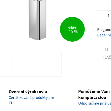
€125
Eleganci
–14 %
Detailn
TLAČ
Pomôžeme Vám 
Overení výrobcovia
kompletáciou
Certifikované produkty pre
EÚ
Odporučíme príslu