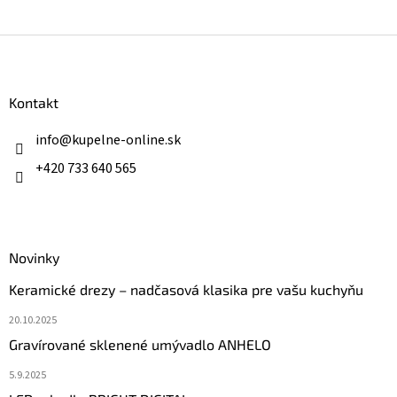
Z
á
p
ä
Kontakt
t
i
info
@
kupelne-online.sk
e
+420 733 640 565
Novinky
Keramické drezy – nadčasová klasika pre vašu kuchyňu
20.10.2025
Gravírované sklenené umývadlo ANHELO
5.9.2025