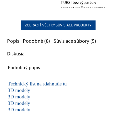
TURSI bez výpustu v
elegantnej čiernej matnej
farbe. Táto stojanková
batéria je ideálnou...
ZOBRAZIŤ VŠETKY SÚVISIACE PRODUKTY
Popis
Podobné (8)
Súvisiace súbory (5)
Diskusia
Podrobný popis
Technický list na stiahnutie tu
3D modely
3D modely
3D modely
3D modely