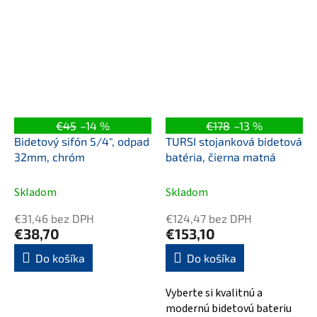
€45
–14 %
€178
–13 %
Bidetový sifón 5/4", odpad
TURSI stojanková bidetová
32mm, chróm
batéria, čierna matná
Skladom
Skladom
€31,46 bez DPH
€124,47 bez DPH
€38,70
€153,10
Do košíka
Do košíka
Vyberte si kvalitnú a
modernú bidetovú bateriu