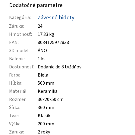
Dodatočné parametre
Závesné bidety
Kategória
:
Záruka
:
24
Hmotnosť
:
17.33 kg
EAN
:
8034125972838
3D model
:
ÁNO
Balenie
:
1 ks
Dostupnosť
:
Dodanie do 8 týždňov
Farba
:
Biela
Hĺbka
:
500 mm
Materiál
:
Keramika
Rozmer
:
36x20x50 cm
Šírka
:
360 mm
Tvar
:
Klasik
Výška
:
200 mm
Záruka
:
2 roky