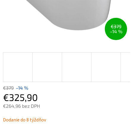
€379
–14 %
€379
–14 %
€325,90
€264,96 bez DPH
Jednotková
Dodanie do 8 týždňov
cena: