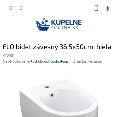
Prejsť
NÁKUP
na
KOŠÍK
obsah
FLO bidet závesný 36,5x50cm, biela
312501
Priemerné
Neohodnotené
Značka:
Kerasan
Podrobnosti hodnotenia
hodnotenie
produktu
je
0,0
z
5
hviezdičiek.