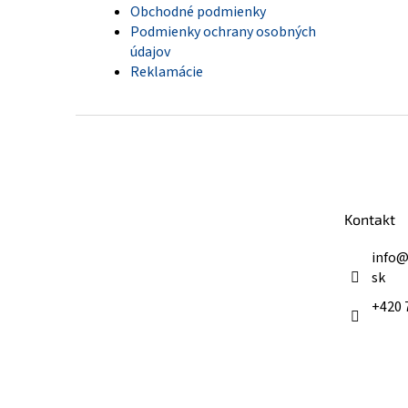
Obchodné podmienky
Podmienky ochrany osobných
údajov
Reklamácie
Z
á
p
ä
t
Kontakt
i
e
info
sk
+420 