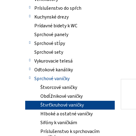
5
Príslušenstvo do spŕch
hviezdi
Kuchynské drezy
Prídavné bidety k WC
Sprchové panely
Sprchové stĺpy
Sprchové sety
Vykurovacie telesá
Odtokové kanáliky
Sprchové vaničky
Štvorcové vaničky
Obdĺžnikové vaničky
Štvrťkruhové vaničky
Hlboké a ostatné vaničky
Sifóny k vaničkám
Príslušenstvo k sprchovacím