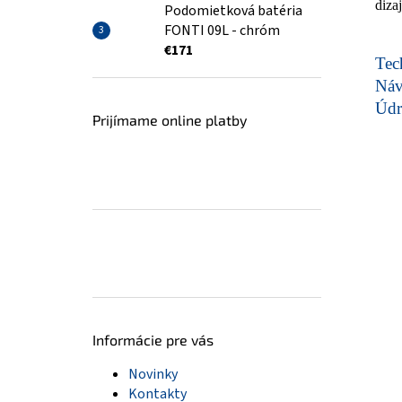
diza
Podomietková batéria
FONTI 09L - chróm
€171
Tech
Ná
Údr
Prijímame online platby
Informácie pre vás
Novinky
Kontakty