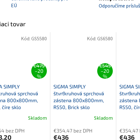
EÚ
Odporučíme príslu
iaci tovar
Kód:
GS5580
Kód:
GS6580
€479
€545
–20
–20
%
%
A SIMPLY
SIGMA SIMPLY
SIGMA S
kruhová sprchová
štvrťkruhová sprchová
štvrťkru
ena 800x800mm,
zástena 800x800mm,
zástena
 číre sklo
R550, Brick sklo
R550, čír
Skladom
Skladom
54 bez DPH
€354,47 bez DPH
€354,47
3,20
€436
€436