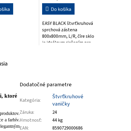
ošíka
Do košíka
EASY BLACK štvrťkruhová
sprchová zástena
800x800mm, L/R, číre sklo
je ideálnym riešením pre
vašu kúpeľňu. Táto
moderná sprchová
zástena...
usia
Dodatočné parametre
, ktoré
Štvrťkruhové
Kategória
:
vaničky
Záruka
:
24
produktov.
Hmotnosť
:
44 kg
e a farbív.
 elegantným
EAN
:
8590729000686