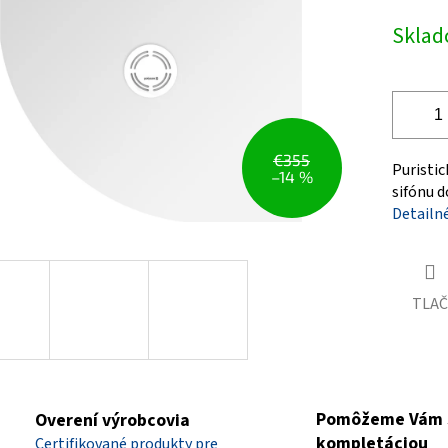
Jednotk
Skla
čiek.
cena:
€355
Puristic
–14 %
sifónu d
Detailn
TLAČ
Pomôžeme Vám 
Overení výrobcovia
kompletáciou
Certifikované produkty pre