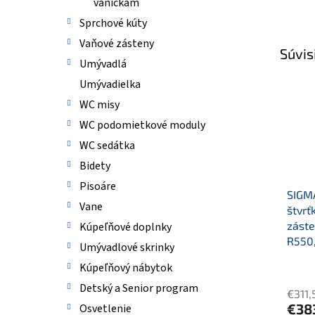
vaničkám
Sprchové kúty
Vaňové zásteny
Súvis
Umývadlá
Umývadielka
WC misy
WC podomietkové moduly
WC sedátka
Bidety
Pisoáre
SIGM
Vane
štvrť
zást
Kúpeľňové doplnky
R550,
Umývadlové skrinky
Kúpeľňový nábytok
Detský a Senior program
€311,
€38
Osvetlenie