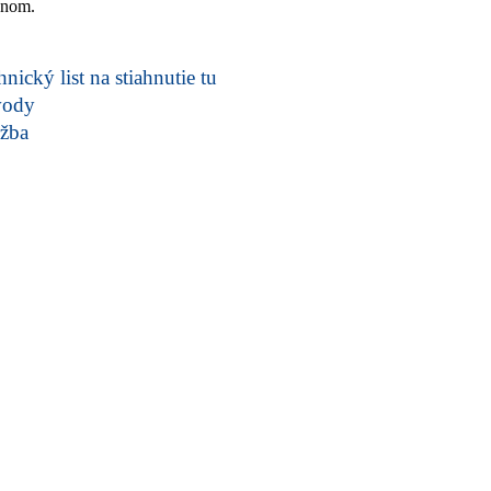
jnom.
nický list na stiahnutie tu
vody
žba