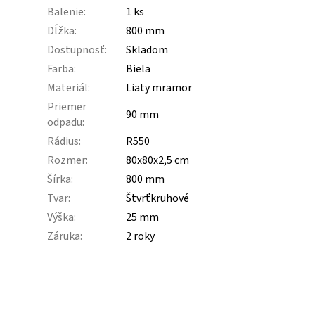
Balenie
:
1 ks
Dĺžka
:
800 mm
Dostupnosť
:
Skladom
Farba
:
Biela
Materiál
:
Liaty mramor
Priemer
90 mm
odpadu
:
Rádius
:
R550
Rozmer
:
80x80x2,5 cm
Šírka
:
800 mm
Tvar
:
Štvrťkruhové
Výška
:
25 mm
Záruka
:
2 roky