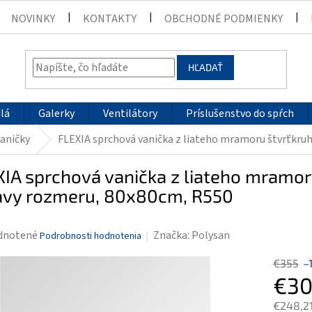
NOVINKY
KONTAKTY
OBCHODNÉ PODMIENKY
HĽADAŤ
lá
Galerky
Ventilátory
Príslušenstvo do spŕch
vaničky
FLEXIA sprchová vanička z liateho mramoru štvrťkru
IA sprchová vanička z liateho mramor
avy rozmeru, 80x80cm, R550
rné
dnotené
Značka:
Polysan
Podrobnosti hodnotenia
enie
€355
–
tu
€30
€248,2