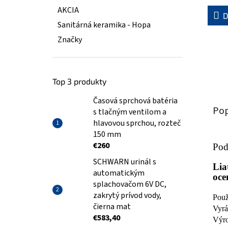
AKCIA
D
Sanitárná keramika - Hopa
Značky
Top 3 produkty
Časová sprchová batéria
Pop
s tlačným ventilom a
hlavovou sprchou, rozteč
150 mm
€260
Pod
SCHWARN urinál s
Lia
automatickým
oce
splachovačom 6V DC,
zakrytý prívod vody,
Použ
čierna mat
Vyrá
€583,40
Výro