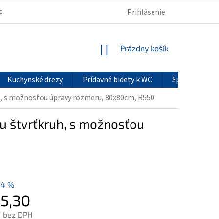
Prihlásenie
PODMIENKY OCHRANY OSOBNÝCH ÚDAJOV
REKLAMÁCIE
NÁKUPNÝ
Prázdny košík
KOŠÍK
Kuchynské drezy
Prídavné bidety k WC
Sprchové pan
h, s možnosťou úpravy rozmeru, 80x80cm, R550
u štvrťkruh, s možnosťou
14 %
5,30
1 bez DPH