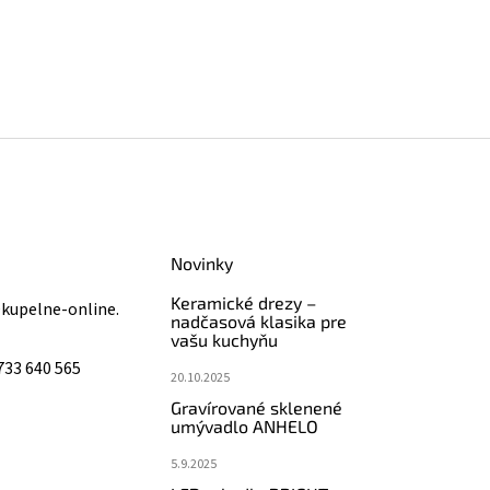
Novinky
Keramické drezy –
@
kupelne-online.
nadčasová klasika pre
vašu kuchyňu
733 640 565
20.10.2025
Gravírované sklenené
umývadlo ANHELO
5.9.2025