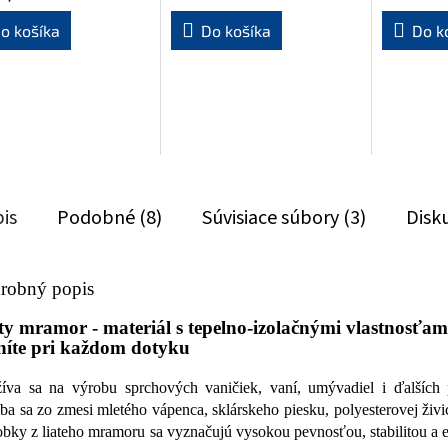
o košíka
Do košíka
Do k
is
Podobné (8)
Súvisiace súbory (3)
Disk
robný popis
ty mramor - materiál s tepelno-izolačnými vlastnosťami
níte pri každom dotyku
íva sa na výrobu sprchových vaničiek, vaní, umývadiel i ďalších 
ba sa zo zmesi mletého vápenca, sklárskeho piesku, polyesterovej živic
bky z liateho mramoru sa vyznačujú vysokou pevnosťou, stabilitou a