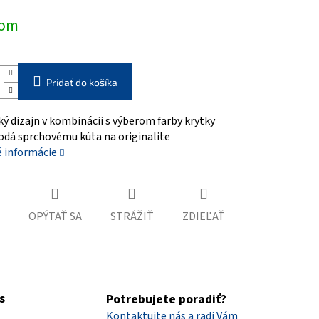
ová
dom
Pridať do košíka
ký dizajn v kombinácii s výberom farby krytky
odá sprchovému kúta na originalite
é informácie
OPÝTAŤ SA
STRÁŽIŤ
ZDIEĽAŤ
s
Potrebujete poradiť?
Kontaktujte nás a radi Vám