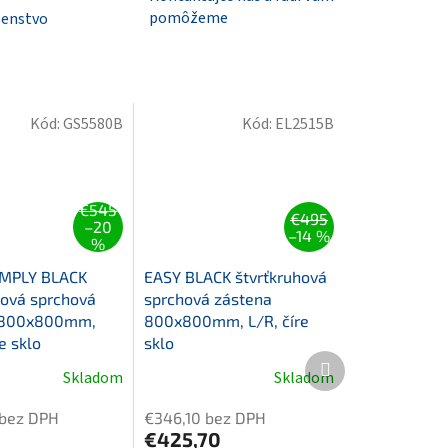
pomôžeme
šenstvo
Kód:
GS5580B
Kód:
EL2515B
€545
€495
–20
–14 %
%
IMPLY BLACK
EASY BLACK štvrťkruhová
hová sprchová
sprchová zástena
 800x800mm,
800x800mm, L/R, číre
e sklo
sklo
Ďalší
Skladom
Skladom
produkt
 bez DPH
€346,10 bez DPH
€425,70