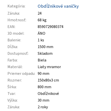
Obdĺžnikové vaničky
Kategória
:
Záruka
:
24
Hmotnosť
:
68 kg
EAN
:
8590729080374
3D model
:
ÁNO
Balenie
:
1 ks
Dĺžka
:
1500 mm
Dostupnosť
:
Skladom
Farba
:
Biela
Materiál
:
Liaty mramor
Priemer odpadu
:
90 mm
Rozmer
:
150x80x3 cm
Šírka
:
800 mm
Tvar
:
Obdĺžnikové
Výška
:
30 mm
Záruka
:
2 roky