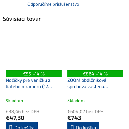
Odporučíme príslušenstvo
Súvisiaci tovar
€55
–14 %
€864
–14 %
Nožičky pre vaničku z
ZOOM obdĺžniková
liateho mramoru (12
sprchová zástena
ks/sada)
1500x800mm L/P varianta
Skladom
Skladom
€38,46 bez DPH
€604,07 bez DPH
€47,30
€743
Do košíka
Do košíka