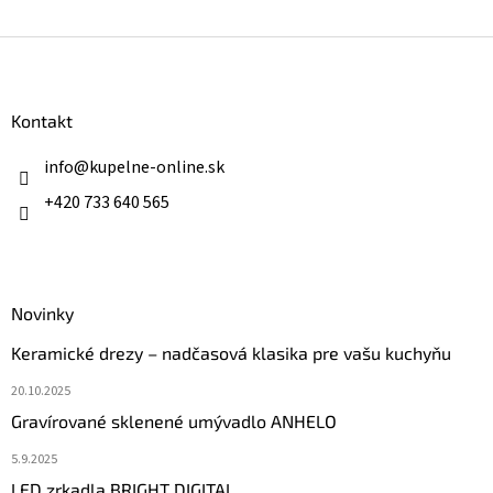
Z
á
p
ä
Kontakt
t
i
info
@
kupelne-online.sk
e
+420 733 640 565
Novinky
Keramické drezy – nadčasová klasika pre vašu kuchyňu
20.10.2025
Gravírované sklenené umývadlo ANHELO
5.9.2025
LED zrkadla BRIGHT DIGITAL