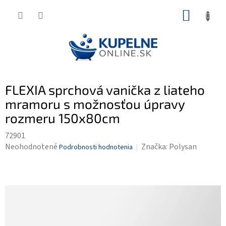
Prejsť
NÁKUP
na
KOŠÍK
obsah
FLEXIA sprchová vanička z liateho
mramoru s možnosťou úpravy
rozmeru 150x80cm
72901
Priemerné
Neohodnotené
Značka:
Polysan
Podrobnosti hodnotenia
hodnotenie
produktu
je
0,0
z
5
hviezdičiek.