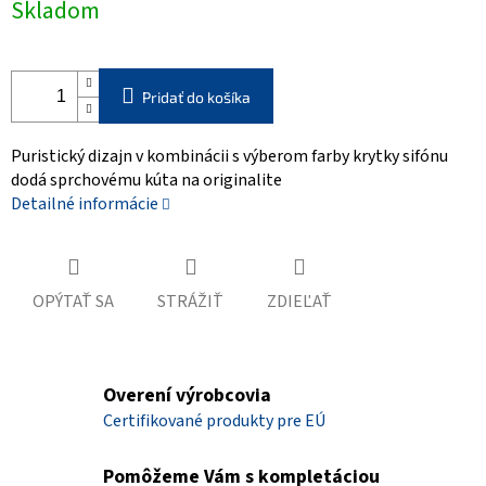
Skladom
cena:
Pridať do košíka
Puristický dizajn v kombinácii s výberom farby krytky sifónu
dodá sprchovému kúta na originalite
Detailné informácie
OPÝTAŤ SA
STRÁŽIŤ
ZDIEĽAŤ
Overení výrobcovia
Certifikované produkty pre EÚ
Pomôžeme Vám s kompletáciou