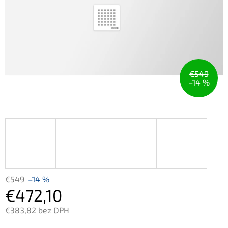
€549
–14 %
€549
–14 %
€472,10
€383,82 bez DPH
Jednotková