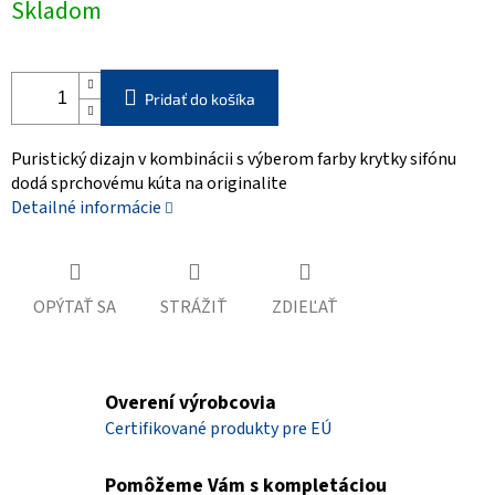
Skladom
cena:
Pridať do košíka
Puristický dizajn v kombinácii s výberom farby krytky sifónu
dodá sprchovému kúta na originalite
Detailné informácie
OPÝTAŤ SA
STRÁŽIŤ
ZDIEĽAŤ
Overení výrobcovia
Certifikované produkty pre EÚ
Pomôžeme Vám s kompletáciou