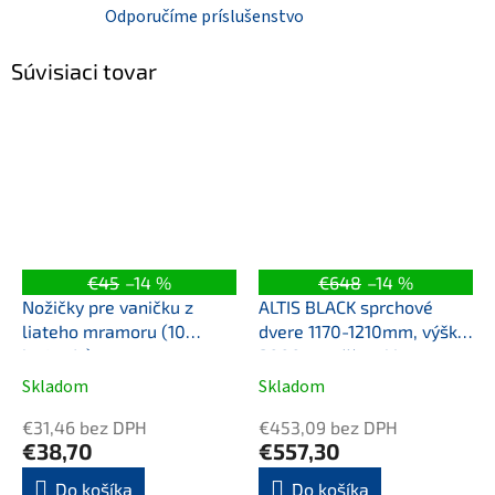
Odporučíme príslušenstvo
Súvisiaci tovar
€45
–14 %
€648
–14 %
Nožičky pre vaničku z
ALTIS BLACK sprchové
liateho mramoru (10
dvere 1170-1210mm, výška
ks/sada)
2000mm, číre sklo
Skladom
Skladom
€31,46 bez DPH
€453,09 bez DPH
€38,70
€557,30
Do košíka
Do košíka