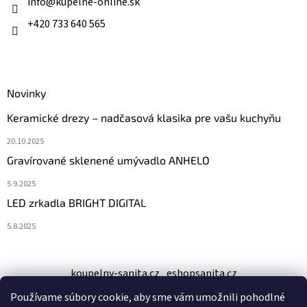
i
info
@
kupelne-online.sk
e
+420 733 640 565
Novinky
Keramické drezy – nadčasová klasika pre vašu kuchyňu
20.10.2025
Gravírované sklenené umývadlo ANHELO
5.9.2025
LED zrkadla BRIGHT DIGITAL
5.8.2025
koupelny-sanita.cz
eshopsanita.cz
Používame súbory cookie, aby sme vám umožnili pohodlné