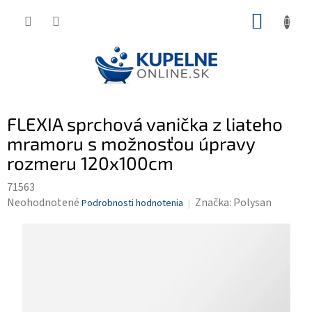
Prejsť
NÁKUP
na
KOŠÍK
obsah
FLEXIA sprchová vanička z liateho
mramoru s možnosťou úpravy
rozmeru 120x100cm
71563
Priemerné
Neohodnotené
Značka:
Polysan
Podrobnosti hodnotenia
hodnotenie
produktu
je
0,0
z
5
hviezdičiek.