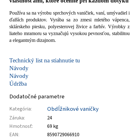
vlastnosťami, ktoré oceníte pri každom dotyku
Používa sa na výrobu sprchových vaničiek, vaní, umývadiel i
ďalších produktov. Vyrába sa zo zmesi mletého vápenca,
sklárskeho piesku, polyesterovej živice a farbív. Výrobky z
liateho mramoru sa vyznačujú vysokou pevnosťou, stabilitou
a elegantným dizajnom.
Technický list na stiahnutie tu
Návody
Návody
Údržba
Dodatočné parametre
Obdĺžnikové vaničky
Kategória
:
Záruka
:
24
Hmotnosť
:
69 kg
EAN
:
8590729066910