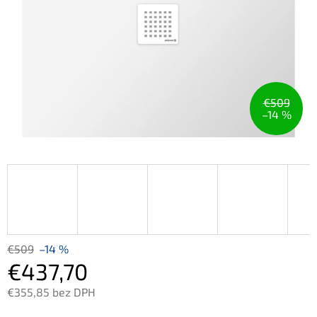
€509
–14 %
€509
–14 %
€437,70
€355,85 bez DPH
Jednotková