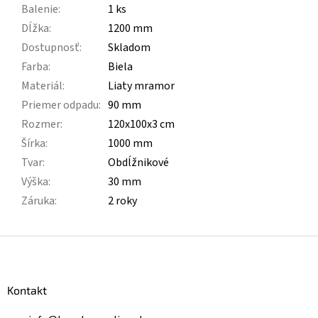
Balenie
:
1 ks
Dĺžka
:
1200 mm
Dostupnosť
:
Skladom
Farba
:
Biela
Materiál
:
Liaty mramor
Priemer odpadu
:
90 mm
Rozmer
:
120x100x3 cm
Šírka
:
1000 mm
Tvar
:
Obdĺžnikové
Výška
:
30 mm
Záruka
:
2 roky
Z
á
p
ä
Kontakt
t