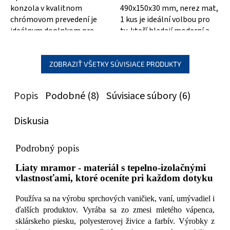
konzola v kvalitnom
490x150x30 mm, nerez mat,
chrómovom prevedení je
1 kus je ideální volbou pro
ideálnym doplnkom pre
ty, kteří hledají moderní a
vašu domácnosť! S
praktický kousek nábytku do
rozmermi 490x150x25 mm
svého...
poskytuje...
ZOBRAZIŤ VŠETKY SÚVISIACE PRODUKTY
Popis
Podobné (8)
Súvisiace súbory (6)
Diskusia
Podrobný popis
Liaty mramor - materiál s tepelno-izolačnými
vlastnosťami, ktoré oceníte pri každom dotyku
Používa sa na výrobu sprchových vaničiek, vaní, umývadiel i
ďalších produktov. Vyrába sa zo zmesi mletého vápenca,
sklárskeho piesku, polyesterovej živice a farbív. Výrobky z