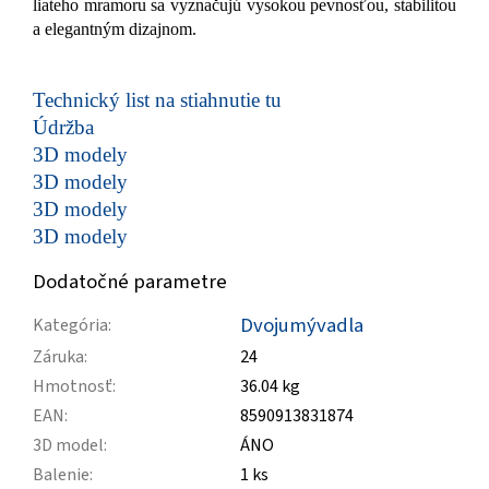
liateho mramoru sa vyznačujú vysokou pevnosťou, stabilitou
a elegantným dizajnom.
Technický list na stiahnutie tu
Údržba
3D modely
3D modely
3D modely
3D modely
Dodatočné parametre
Dvojumývadla
Kategória
:
Záruka
:
24
Hmotnosť
:
36.04 kg
EAN
:
8590913831874
3D model
:
ÁNO
Balenie
:
1 ks