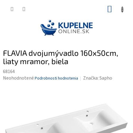
Prejsť
NÁKUP
na
KOŠÍK
obsah
FLAVIA dvojumývadlo 160x50cm,
liaty mramor, biela
68164
Priemerné
Neohodnotené
Značka:
Sapho
Podrobnosti hodnotenia
hodnotenie
produktu
je
0,0
z
5
hviezdičiek.