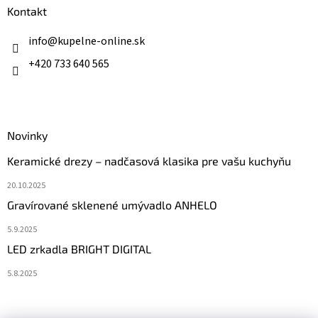
ä
Kontakt
t
i
info
@
kupelne-online.sk
e
+420 733 640 565
Novinky
Keramické drezy – nadčasová klasika pre vašu kuchyňu
20.10.2025
Gravírované sklenené umývadlo ANHELO
5.9.2025
LED zrkadla BRIGHT DIGITAL
5.8.2025