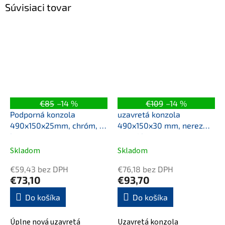
Súvisiaci tovar
€85
–14 %
€109
–14 %
Podporná konzola
uzavretá konzola
490x150x25mm, chróm, 1
490x150x30 mm, nerez
ks
mat, 1 kus
Skladom
Skladom
€59,43 bez DPH
€76,18 bez DPH
€73,10
€93,70
Do košíka
Do košíka
Úplne nová uzavretá
Uzavretá konzola