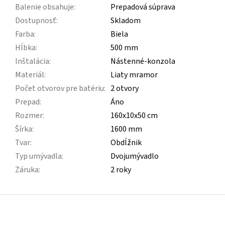
Balenie obsahuje
:
Prepadová súprava
Dostupnosť
:
Skladom
Farba
:
Biela
Hĺbka
:
500 mm
Inštalácia
:
Nástenné-konzola
Materiál
:
Liaty mramor
Počet otvorov pre batériu
:
2 otvory
Prepad
:
Áno
Rozmer
:
160x10x50 cm
Šírka
:
1600 mm
Tvar
:
Obdĺžnik
Typ umývadla
:
Dvojumývadlo
Záruka
:
2 roky
Z
á
p