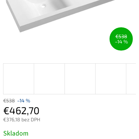
€538
–14 %
€538
–14 %
€462,70
€376,18 bez DPH
Jednotková
Skladom
cena: