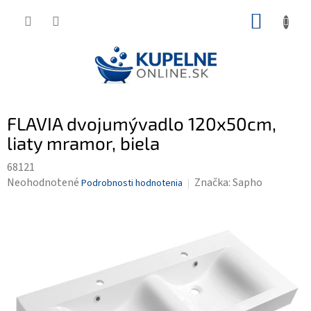
Prejsť
NÁKUP
na
KOŠÍK
obsah
FLAVIA dvojumývadlo 120x50cm,
liaty mramor, biela
68121
Priemerné
Neohodnotené
Značka:
Sapho
Podrobnosti hodnotenia
hodnotenie
produktu
je
0,0
z
5
hviezdičiek.