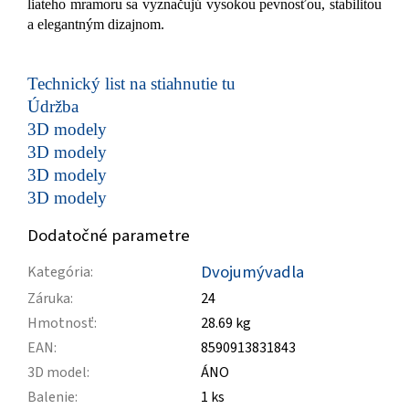
liateho mramoru sa vyznačujú vysokou pevnosťou, stabilitou
a elegantným dizajnom.
Technický list na stiahnutie tu
Údržba
3D modely
3D modely
3D modely
3D modely
Dodatočné parametre
Dvojumývadla
Kategória
:
Záruka
:
24
Hmotnosť
:
28.69 kg
EAN
:
8590913831843
3D model
:
ÁNO
Balenie
:
1 ks