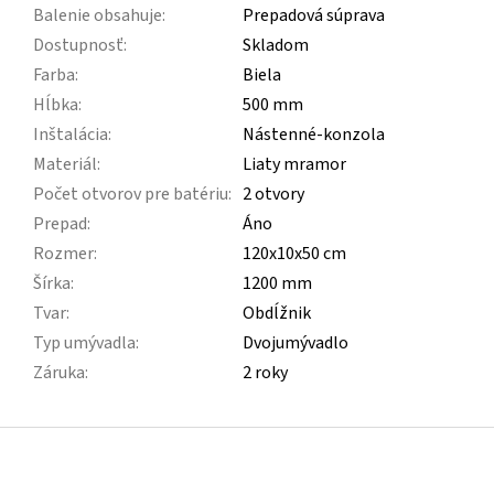
Balenie obsahuje
:
Prepadová súprava
Dostupnosť
:
Skladom
Farba
:
Biela
Hĺbka
:
500 mm
Inštalácia
:
Nástenné-konzola
Materiál
:
Liaty mramor
Počet otvorov pre batériu
:
2 otvory
Prepad
:
Áno
Rozmer
:
120x10x50 cm
Šírka
:
1200 mm
Tvar
:
Obdĺžnik
Typ umývadla
:
Dvojumývadlo
Záruka
:
2 roky
Z
á
p