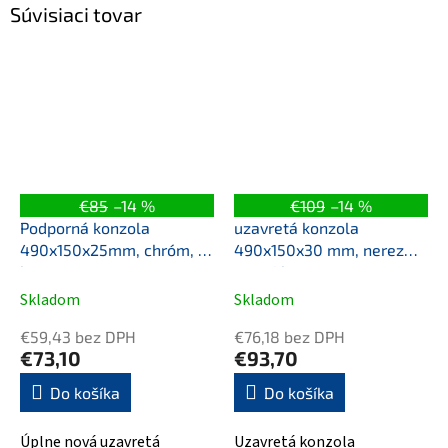
Súvisiaci tovar
€85
–14 %
€109
–14 %
Podporná konzola
uzavretá konzola
490x150x25mm, chróm, 1
490x150x30 mm, nerez
ks
mat, 1 kus
Skladom
Skladom
€59,43 bez DPH
€76,18 bez DPH
€73,10
€93,70
Do košíka
Do košíka
Úplne nová uzavretá
Uzavretá konzola