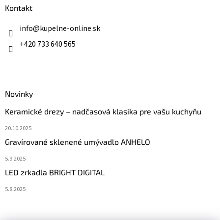
ä
Kontakt
t
i
info
@
kupelne-online.sk
e
+420 733 640 565
Novinky
Keramické drezy – nadčasová klasika pre vašu kuchyňu
20.10.2025
Gravírované sklenené umývadlo ANHELO
5.9.2025
LED zrkadla BRIGHT DIGITAL
5.8.2025