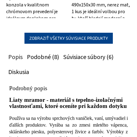
konzola v kvalitnom
490x150x30 mm, nerez mat,
chrómovom prevedení je
1 kus je ideální volbou pro
ideálnym doplnkom pre
ty, kteří hledají moderní a
vašu domácnosť! S
praktický kousek nábytku do
rozmermi 490x150x25 mm
svého...
poskytuje...
ZOBRAZIŤ VŠETKY SÚVISIACE PRODUKTY
Popis
Podobné (8)
Súvisiace súbory (6)
Diskusia
Podrobný popis
Liaty mramor - materiál s tepelno-izolačnými
vlastnosťami, ktoré oceníte pri každom dotyku
Používa sa na výrobu sprchových vaničiek, vaní, umývadiel i
ďalších produktov. Vyrába sa zo zmesi mletého vápenca,
sklárskeho piesku, polyesterovej živice a farbív. Výrobky z