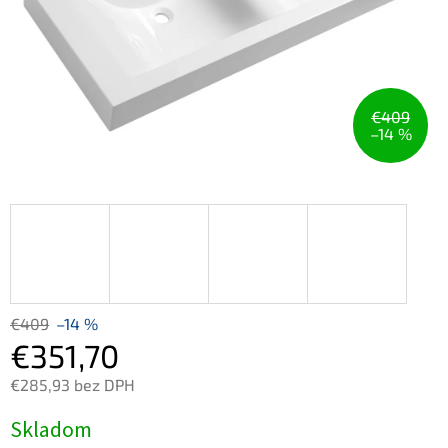
€409
–14 %
€409
–14 %
€351,70
€285,93 bez DPH
Jednotková
Skladom
cena: