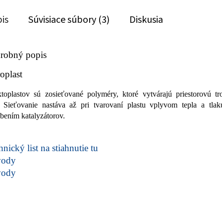
is
Súvisiace súbory (3)
Diskusia
robný popis
oplast
toplastov sú zosieťované polyméry, ktoré vytvárajú priestorovú tr
. Sieťovanie nastáva až pri tvarovaní plastu vplyvom tepla a tlak
bením katalyzátorov.
nický list na stiahnutie tu
vody
vody