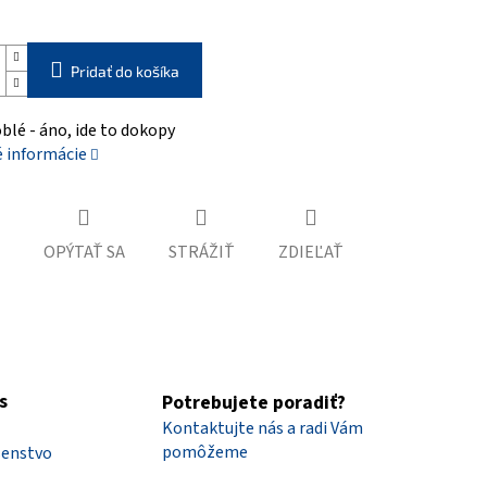
Pridať do košíka
oblé - áno, ide to dokopy
é informácie
OPÝTAŤ SA
STRÁŽIŤ
ZDIEĽAŤ
s
Potrebujete poradiť?
Kontaktujte nás a radi Vám
pomôžeme
šenstvo