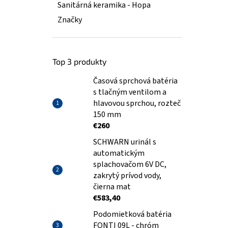
Sanitárná keramika - Hopa
Značky
Top 3 produkty
Časová sprchová batéria
s tlačným ventilom a
hlavovou sprchou, rozteč
150 mm
€260
SCHWARN urinál s
automatickým
splachovačom 6V DC,
zakrytý prívod vody,
čierna mat
€583,40
Podomietková batéria
FONTI 09L - chróm