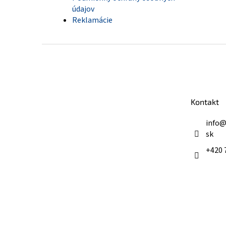
údajov
Reklamácie
Z
á
p
ä
t
Kontakt
i
e
info
sk
+420 