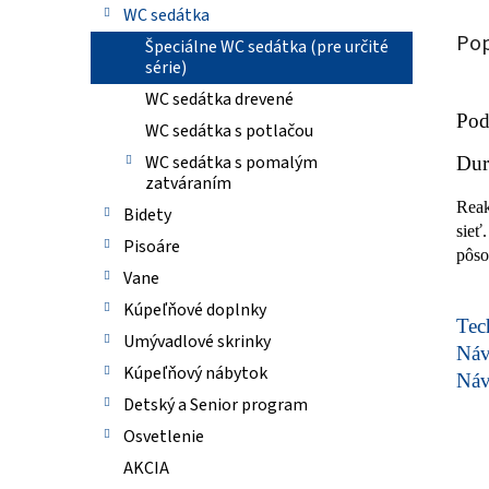
WC sedátka
Pop
Špeciálne WC sedátka (pre určité
série)
WC sedátka drevené
Pod
WC sedátka s potlačou
WC sedátka s pomalým
Dur
zatváraním
Reak
Bidety
sieť
Pisoáre
pôso
Vane
Kúpeľňové doplnky
Tech
Umývadlové skrinky
Ná
Kúpeľňový nábytok
Ná
Detský a Senior program
Osvetlenie
AKCIA