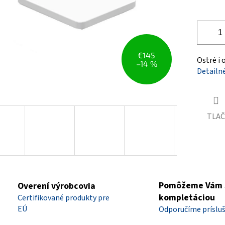
€145
Ostré i 
–14 %
Detailn
TLAČ
Pomôžeme Vám 
Overení výrobcovia
kompletáciou
Certifikované produkty pre
EÚ
Odporučíme príslu