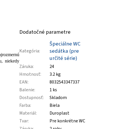
Dodatočné parametre
Špeciálne WC
sedátka (pre
Kategória
:
ojrozmernú
určité série)
u, niekedy
Záruka
:
24
Hmotnosť
:
3.2 kg
EAN
:
8032543347337
Balenie
:
1 ks
Dostupnosť
:
Skladom
Farba
:
Biela
Materiál
:
Duroplast
Tvar
:
Pre konkrétne WC
Záruka
:
2 roky