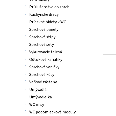
Príslušenstvo do spŕch
Kuchynské drezy
Prídavné bidety k WC
Sprchové panely
Sprchové stĺpy
Sprchové sety
Vykurovacie telesá
Odtokové kanáliky
Sprchové vaničky
Sprchové kúty
Vaňové zásteny
Umývadlá
Umývadielka
WC misy
WC podomietkové moduly