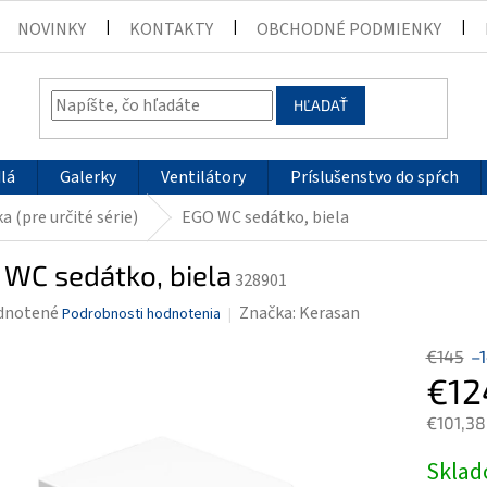
NOVINKY
KONTAKTY
OBCHODNÉ PODMIENKY
HĽADAŤ
lá
Galerky
Ventilátory
Príslušenstvo do spŕch
 (pre určité série)
EGO WC sedátko, biela
 WC sedátko, biela
328901
rné
dnotené
Značka:
Kerasan
Podrobnosti hodnotenia
enie
€145
–
tu
€12
€101,38
Jednotk
Skla
čiek.
cena: