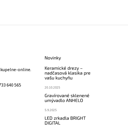
Novinky
Keramické drezy –
@
kupelne-online.
nadčasová klasika pre
vašu kuchyňu
733 640 565
20.10.2025
Gravírované sklenené
umývadlo ANHELO
5.9.2025
LED zrkadla BRIGHT
DIGITAL