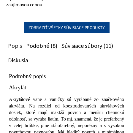
zaujímavou cenou
ZOBRAZIŤ VŠETKY SÚVISIACE PRODUKTY
Popis
Podobné (8)
Súvisiace súbory (11)
Diskusia
Podrobný popis
Akrylát
Akrylátové vane a vaničky sú vyrábané zo značkového
akrylátu. Na rozdiel od koextrudovaných akrylátových
dosiek, ktoré majú mäkkší povrch a menšiu chemickú
odolnosť, sa vyrába liatím. To mj. znamená, že je prefarbený
v celej hrúbke, plne stálofarebný, neporézny a s vysokou
povrchovou pevnosťou. Má hladký povrch s minimálnou