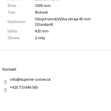
Šírka
:
1500 mm
Tvar
:
Rohové
Obojstranná;Výška okraja 40 mm
Vlastnosti
:
(Standard)
Výška
:
420 mm
Záruka
:
2 roky
Z
á
p
ä
Kontakt
t
i
info
@
kupelne-online.sk
e
+420 733 640 565