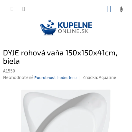
Prejsť
NÁKUP
na
KOŠÍK
obsah
DYJE rohová vaňa 150x150x41cm,
biela
A1550
Priemerné
Neohodnotené
Značka:
Aqualine
Podrobnosti hodnotenia
hodnotenie
produktu
je
0,0
z
5
hviezdičiek.