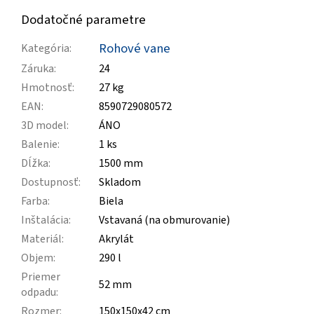
Dodatočné parametre
Rohové vane
Kategória
:
Záruka
:
24
Hmotnosť
:
27 kg
EAN
:
8590729080572
3D model
:
ÁNO
Balenie
:
1 ks
Dĺžka
:
1500 mm
Dostupnosť
:
Skladom
Farba
:
Biela
Inštalácia
:
Vstavaná (na obmurovanie)
Materiál
:
Akrylát
Objem
:
290 l
Priemer
52 mm
odpadu
:
Rozmer
:
150x150x42 cm