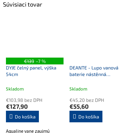
Súvisiaci tovar
€139
–7 %
DYJE čelný panel, výška
DEANTE - Lupo vanová
54cm
baterie nástěnná
BLU_F10N
Skladom
Skladom
€103,98 bez DPH
€45,20 bez DPH
€127,90
€55,60
Do košíka
Do košíka
Aqualine vane zaujmú