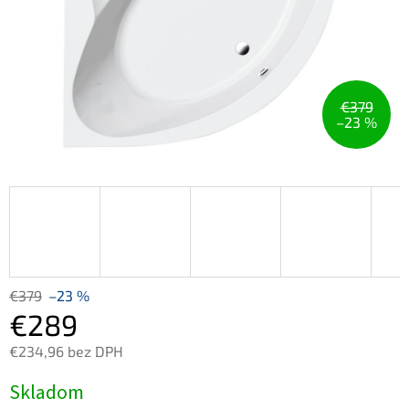
€379
–23 %
€379
–23 %
€289
€234,96 bez DPH
Jednotková
Skladom
cena: