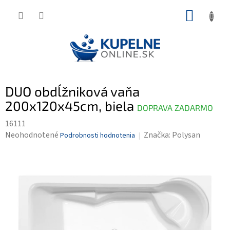
Prejsť
NÁKUP
na
KOŠÍK
obsah
DUO obdĺžniková vaňa
200x120x45cm, biela
DOPRAVA ZADARMO
16111
Priemerné
Neohodnotené
Značka:
Polysan
Podrobnosti hodnotenia
hodnotenie
produktu
je
0,0
z
5
hviezdičiek.