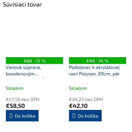
Súvisiaci tovar
€68
–13 %
€49
–14 %
Vanová súprava,
Podstavec k akrylátovej
bowdenovým
vani Polysan, 89cm, pár
mechanizmom, dĺžka
800mm, zátka 72mm,
Skladom
Skladom
chróm
€47,56 bez DPH
€34,23 bez DPH
€58,50
€42,10
Do košíka
Do košíka