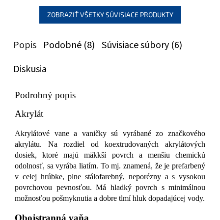
ZOBRAZIŤ VŠETKY SÚVISIACE PRODUKTY
Popis
Podobné (8)
Súvisiace súbory (6)
Diskusia
Podrobný popis
Akrylát
Akrylátové vane a vaničky sú vyrábané zo značkového
akrylátu. Na rozdiel od koextrudovaných akrylátových
dosiek, ktoré majú mäkkší povrch a menšiu chemickú
odolnosť, sa vyrába liatím. To mj. znamená, že je prefarbený
v celej hrúbke, plne stálofarebný, neporézny a s vysokou
povrchovou pevnosťou. Má hladký povrch s minimálnou
možnosťou pošmyknutia a dobre tlmí hluk dopadajúcej vody.
Obojstranná vaňa