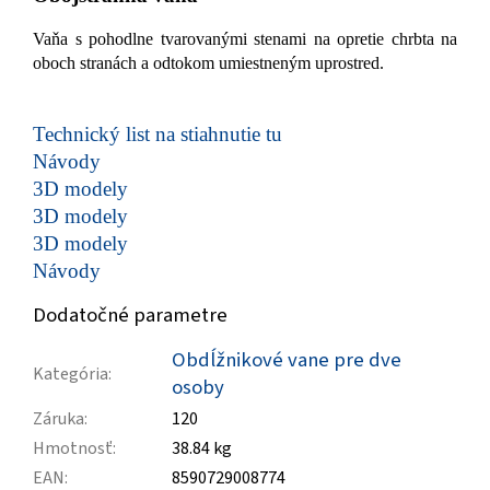
Vaňa s pohodlne tvarovanými stenami na opretie chrbta na
oboch stranách a odtokom umiestneným uprostred.
Technický list na stiahnutie tu
Návody
3D modely
3D modely
3D modely
Návody
Dodatočné parametre
Obdĺžnikové vane pre dve
Kategória
:
osoby
Záruka
:
120
Hmotnosť
:
38.84 kg
EAN
:
8590729008774