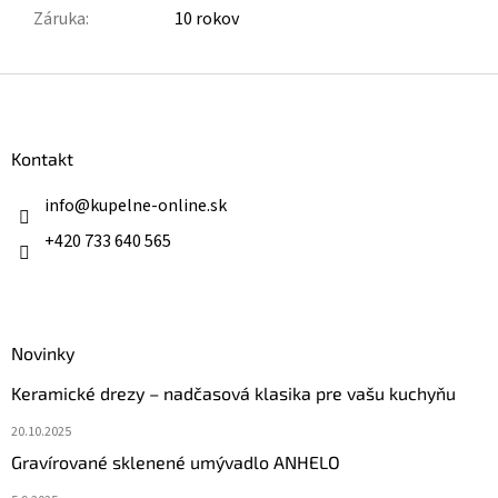
Záruka
:
10 rokov
Z
á
p
ä
Kontakt
t
i
info
@
kupelne-online.sk
e
+420 733 640 565
Novinky
Keramické drezy – nadčasová klasika pre vašu kuchyňu
20.10.2025
Gravírované sklenené umývadlo ANHELO