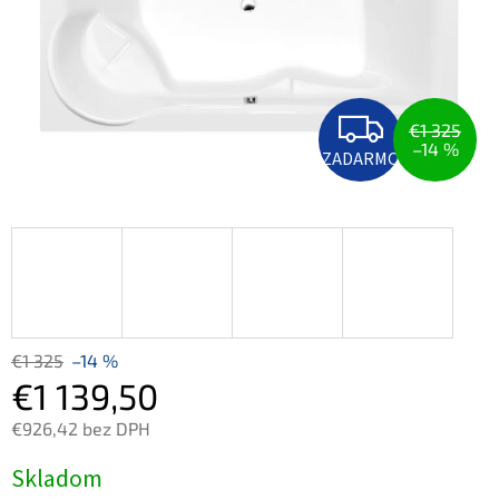
Z
A
€1 325
D
–14 %
ZADARMO
A
R
M
O
€1 325
–14 %
€1 139,50
€926,42 bez DPH
Jednotková
Skladom
cena: