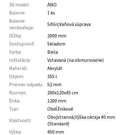
3D model
:
ÁNO
Balenie
:
1 ks
Balenie
Sifón;Vaňová súprava
neobsahuje
:
Dĺžka
:
2000 mm
Dostupnosť
:
Skladom
Farba
:
Biela
Inštalácia
:
Vstavaná (na obmurovanie)
Materiál
:
Akrylát
Objem
:
355 l
Priemer odpadu
:
52 mm
Rozmer
:
200x120x45 cm
Šírka
:
1200 mm
Tvar
:
Obdĺžnikové
Obojstranná;Výška okraja 40 mm
Vlastnosti
:
(Standard)
Výška
:
450 mm