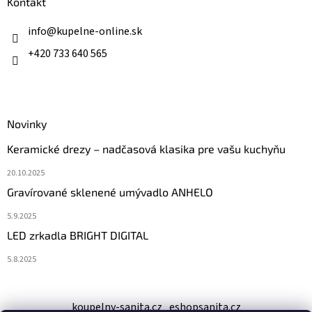
ä
Kontakt
t
i
info
@
kupelne-online.sk
e
+420 733 640 565
Novinky
Keramické drezy – nadčasová klasika pre vašu kuchyňu
20.10.2025
Gravírované sklenené umývadlo ANHELO
5.9.2025
LED zrkadla BRIGHT DIGITAL
5.8.2025
koupelny-sanita.cz
eshopsanita.cz