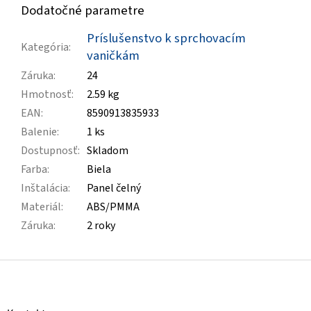
Dodatočné parametre
Príslušenstvo k sprchovacím
Kategória
:
vaničkám
Záruka
:
24
Hmotnosť
:
2.59 kg
EAN
:
8590913835933
Balenie
:
1 ks
Dostupnosť
:
Skladom
Farba
:
Biela
Inštalácia
:
Panel čelný
Materiál
:
ABS/PMMA
Záruka
:
2 roky
Z
á
p