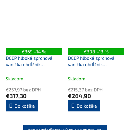
€369
–14 %
€308
–13 %
DEEP hlboká sprchová
DEEP hlboká sprchová
vanička obdĺžnik
vanička obdĺžnik
110x90x26cm, biela
110x75x26cm, biela
Skladom
Skladom
€257,97 bez DPH
€215,37 bez DPH
€317,30
€264,90
Do košíka
Do košíka