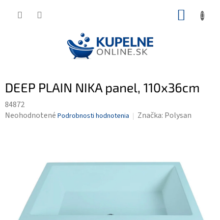
Prejsť
NÁKUP
na
KOŠÍK
obsah
DEEP PLAIN NIKA panel, 110x36cm
84872
Priemerné
Neohodnotené
Značka:
Polysan
Podrobnosti hodnotenia
hodnotenie
produktu
je
0,0
z
5
hviezdičiek.