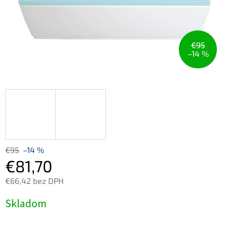
€95
–14 %
€95
–14 %
€81,70
€66,42 bez DPH
Jednotková
Skladom
cena: