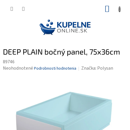
Prejsť
NÁKUP
na
KOŠÍK
obsah
DEEP PLAIN bočný panel, 75x36cm
89746
Priemerné
Neohodnotené
Značka:
Polysan
Podrobnosti hodnotenia
hodnotenie
produktu
je
0,0
z
5
hviezdičiek.