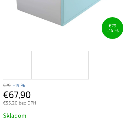
€79
–14 %
€79
–14 %
€67,90
€55,20 bez DPH
Jednotková
Skladom
cena: