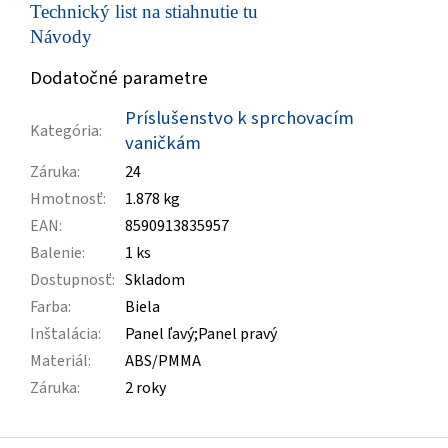
Technický list na stiahnutie tu
Návody
Dodatočné parametre
Príslušenstvo k sprchovacím
Kategória
:
vaničkám
Záruka
:
24
Hmotnosť
:
1.878 kg
EAN
:
8590913835957
Balenie
:
1 ks
Dostupnosť
:
Skladom
Farba
:
Biela
Inštalácia
:
Panel ľavý;Panel pravý
Materiál
:
ABS/PMMA
Záruka
:
2 roky
Z