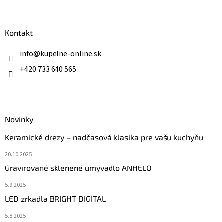
á
p
ä
Kontakt
t
i
info
@
kupelne-online.sk
e
+420 733 640 565
Novinky
Keramické drezy – nadčasová klasika pre vašu kuchyňu
20.10.2025
Gravírované sklenené umývadlo ANHELO
5.9.2025
LED zrkadla BRIGHT DIGITAL
5.8.2025