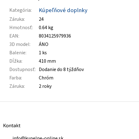
Kúpeľňové doplnky
Kategória
:
Záruka
:
24
Hmotnosť
:
0.64 kg
EAN
:
8034125979936
3D model
:
ÁNO
Balenie
:
1 ks
Dĺžka
:
410 mm
Dostupnosť
:
Dodanie do 8 týždňov
Farba
:
Chróm
Záruka
:
2 roky
Z
á
p
ä
Kontakt
t
i
info
@
kupelne-online.sk