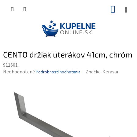
Prejsť
NÁKUP
na
KOŠÍK
obsah
CENTO držiak uterákov 41cm, chróm
911601
Priemerné
Neohodnotené
Značka:
Kerasan
Podrobnosti hodnotenia
hodnotenie
produktu
je
0,0
z
5
hviezdičiek.