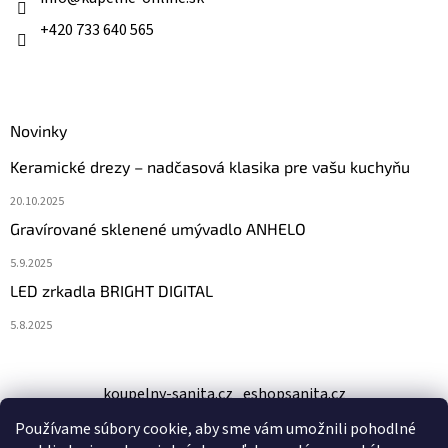
e
+420 733 640 565
Novinky
Keramické drezy – nadčasová klasika pre vašu kuchyňu
20.10.2025
Gravírované sklenené umývadlo ANHELO
5.9.2025
LED zrkadla BRIGHT DIGITAL
5.8.2025
koupelny-sanita.cz
eshopsanita.cz
Používame súbory cookie, aby sme vám umožnili pohodlné