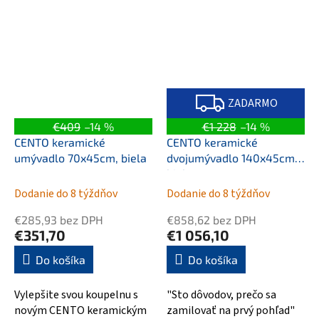
Z
A
ZADARMO
D
A
€409
–14 %
€1 228
–14 %
R
M
CENTO keramické
CENTO keramické
O
umývadlo 70x45cm, biela
dvojumývadlo 140x45cm,
biela
Dodanie do 8 týždňov
Dodanie do 8 týždňov
€285,93 bez DPH
€858,62 bez DPH
€351,70
€1 056,10
Do košíka
Do košíka
Vylepšite svou koupelnu s
"Sto dôvodov, prečo sa
novým CENTO keramickým
zamilovať na prvý pohľad"