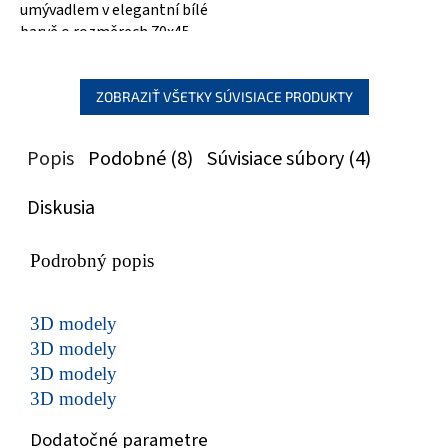
umývadlem v elegantní bílé
barvě o rozměrech 70x45
cm. Toto moderní umývadlo
vyniká...
ZOBRAZIŤ VŠETKY SÚVISIACE PRODUKTY
Popis
Podobné (8)
Súvisiace súbory (4)
Diskusia
Podrobný popis
3D modely
3D modely
3D modely
3D modely
Dodatočné parametre