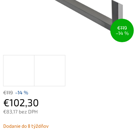
€119
–14 %
€119
–14 %
€102,30
€83,17 bez DPH
Jednotková
Dodanie do 8 týždňov
cena: