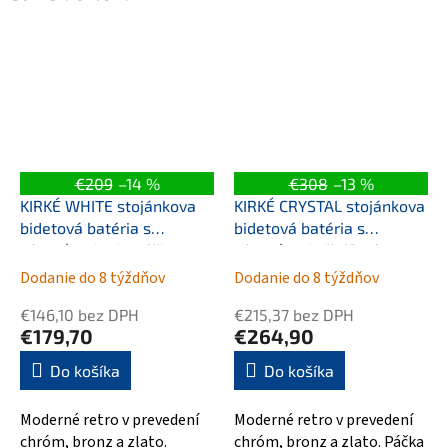
€209
–14 %
€308
–13 %
KIRKÉ WHITE stojánkova
KIRKÉ CRYSTAL stojánkova
bidetová batéria s
bidetová batéria s
výpusťou, biela páčka,
výpusťou, krištáľová
zlato
páčka, zlato
Dodanie do 8 týždňov
Dodanie do 8 týždňov
€146,10 bez DPH
€215,37 bez DPH
€179,70
€264,90
Do košíka
Do košíka
Moderné retro v prevedení
Moderné retro v prevedení
chróm, bronz a zlato.
chróm, bronz a zlato. Páčka