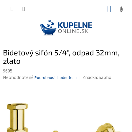
Prejsť
NÁKUP
na
KOŠÍK
obsah
Bidetový sifón 5/4", odpad 32mm,
zlato
9605
Priemerné
Neohodnotené
Značka:
Sapho
Podrobnosti hodnotenia
hodnotenie
produktu
je
0,0
z
5
hviezdičiek.