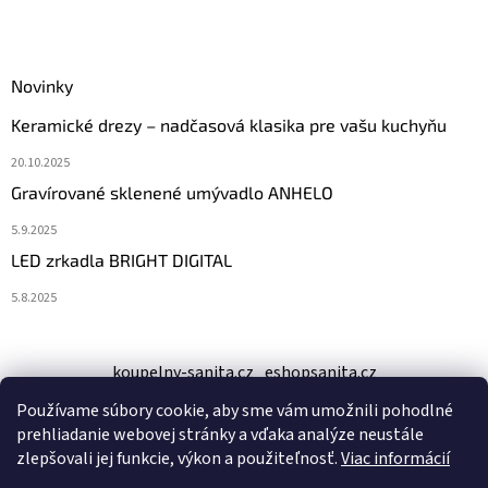
Novinky
Keramické drezy – nadčasová klasika pre vašu kuchyňu
20.10.2025
Gravírované sklenené umývadlo ANHELO
5.9.2025
LED zrkadla BRIGHT DIGITAL
5.8.2025
koupelny-sanita.cz
eshopsanita.cz
Používame súbory cookie, aby sme vám umožnili pohodlné
prehliadanie webovej stránky a vďaka analýze neustále
zlepšovali jej funkcie, výkon a použiteľnosť.
Viac informácií