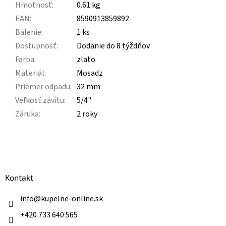
Hmotnosť
:
0.61 kg
EAN
:
8590913859892
Balenie
:
1 ks
Dostupnosť
:
Dodanie do 8 týždňov
Farba
:
zlato
Materiál
:
Mosadz
Priemer odpadu
:
32 mm
Veľkosť závitu
:
5/4"
Záruka
:
2 roky
Z
á
p
ä
Kontakt
t
i
info
@
kupelne-online.sk
e
+420 733 640 565