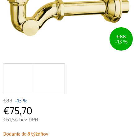
€88
–13 %
€88
–13 %
€75,70
€61,54 bez DPH
Jednotková
Dodanie do 8 týždňov
cena: