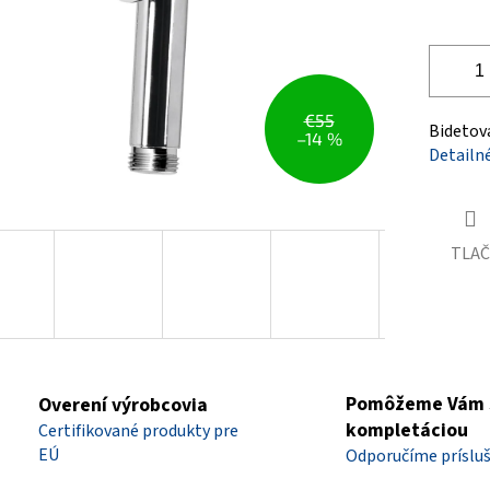
€55
Bidetov
–14 %
Detailn
TLAČ
Pomôžeme Vám 
Overení výrobcovia
kompletáciou
Certifikované produkty pre
EÚ
Odporučíme príslu