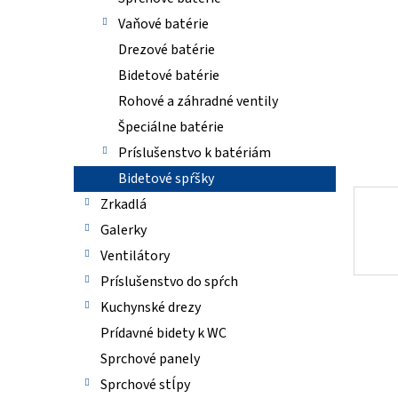
Vaňové batérie
Drezové batérie
Bidetové batérie
Rohové a záhradné ventily
Špeciálne batérie
Príslušenstvo k batériám
Bidetové spŕšky
Zrkadlá
Galerky
Ventilátory
Príslušenstvo do spŕch
Kuchynské drezy
Prídavné bidety k WC
Sprchové panely
Sprchové stĺpy