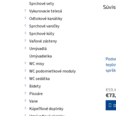
Sprchové sety
Súvis
Vykurovacie telesá
Odtokové kanáliky
Sprchové vaničky
Sprchové kúty
Vaňové zásteny
Umývadlá
Umývadielka
Podom
WC misy
teplo
spršk
WC podomietkové moduly
WC sedátka
Bidety
€59,
Pisoáre
€73
Vane
D
Kúpeľňové doplnky