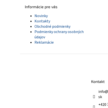
Informácie pre vás
Novinky
Kontakty
Obchodné podmienky
Podmienky ochrany osobných
údajov
Reklamácie
Z
á
p
ä
t
Kontakt
i
e
info
sk
+420 