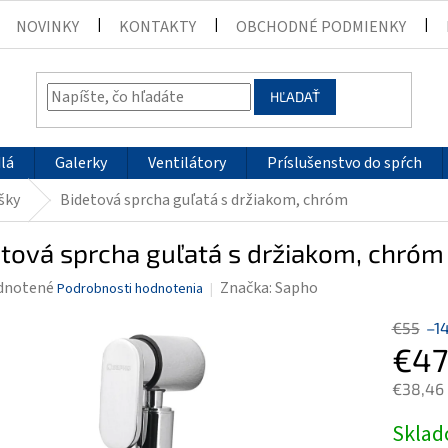
NOVINKY
KONTAKTY
OBCHODNÉ PODMIENKY
HĽADAŤ
lá
Galerky
Ventilátory
Príslušenstvo do spŕch
šky
Bidetová sprcha guľatá s držiakom, chróm
tová sprcha guľatá s držiakom, chróm
rné
dnotené
Značka:
Sapho
Podrobnosti hodnotenia
enie
€55
–1
tu
€47
€38,46
Jednotk
Skla
čiek.
cena: