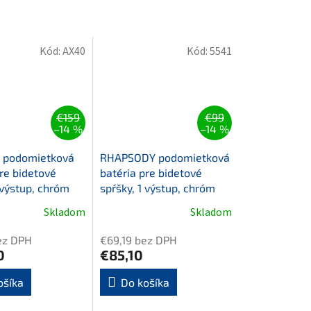
Kód:
AX40
Kód:
5541
€159
€99
–14 %
–14 %
 podomietková
RHAPSODY podomietková
re bidetové
batéria pre bidetové
 výstup, chróm
spŕšky, 1 výstup, chróm
Skladom
Skladom
bez DPH
€69,19 bez DPH
0
€85,10
ošíka
Do košíka