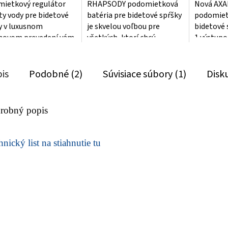
ietkový regulátor
RHAPSODY podomietková
Nová AX
ty vody pre bidetové
batéria pre bidetové spŕšky
podomiet
y v luxusnom
je skvelou voľbou pre
bidetové 
movom prevedení vám
všetkých, ktorí chcú
1 výstupo
ša maximálne
efektívne a elegantne
chrómovej
ie a funkčnosť pri...
doplniť svoju kúpeľňu....
ideálnym
vašu...
is
Podobné (2)
Súvisiace súbory (1)
Disk
robný popis
nický list na stiahnutie tu