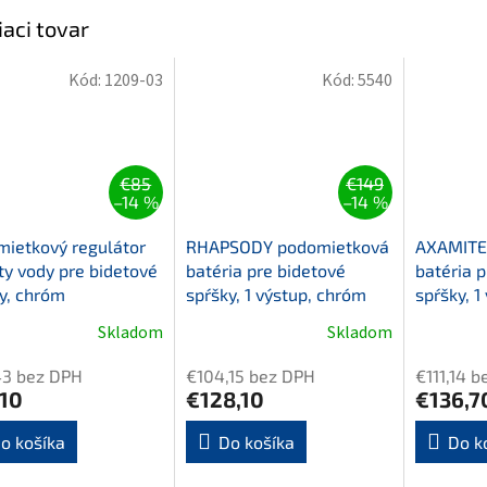
iaci tovar
Kód:
1209-03
Kód:
5540
€85
€149
–14 %
–14 %
ietkový regulátor
RHAPSODY podomietková
AXAMITE
ty vody pre bidetové
batéria pre bidetové
batéria p
y, chróm
spŕšky, 1 výstup, chróm
spŕšky, 1
Skladom
Skladom
43 bez DPH
€104,15 bez DPH
€111,14 
,10
€128,10
€136,7
o košíka
Do košíka
Do k