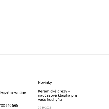
Novinky
Keramické drezy –
@
kupelne-online.
nadčasová klasika pre
vašu kuchyňu
733 640 565
20.10.2025