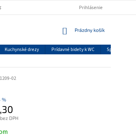
Prihlásenie
PODMIENKY OCHRANY OSOBNÝCH ÚDAJOV
REKLAMÁCIE
NÁKUPNÝ
Prázdny košík
KOŠÍK
Kuchynské drezy
Prídavné bidety k WC
Sprchové pan
1209-02
4 %
,30
 bez DPH
ová
dom