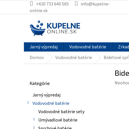
Prejsť
+420 733 640 565
info@kupelne-
na
online.sk
obsah
Jarný výpredaj
Vodovodné batérie
Zrkad
Domov
Vodovodné batérie
Bidetové spŕ
B
Bide
o
Preskočiť
č
Prieme
Neoho
Kategórie
kategórie
n
hodnot
ý
Jarný výpredaj
produk
p
je
Vodovodné batérie
a
0,0
n
Vodovodné batérie sety
z
e
Umývadlové batérie
5
l
hviezdi
Sprchové batérie