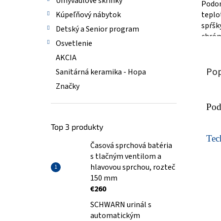
Umývadlové skrinky
Podom
teplo
Kúpeľňový nábytok
spŕšk
Detský a Senior program
chró
Osvetlenie
priná
AKCIA
pohodl
Pop
Sanitárná keramika - Hopa
Značky
Pod
Top 3 produkty
Tech
Časová sprchová batéria
s tlačným ventilom a
hlavovou sprchou, rozteč
150 mm
€260
SCHWARN urinál s
automatickým