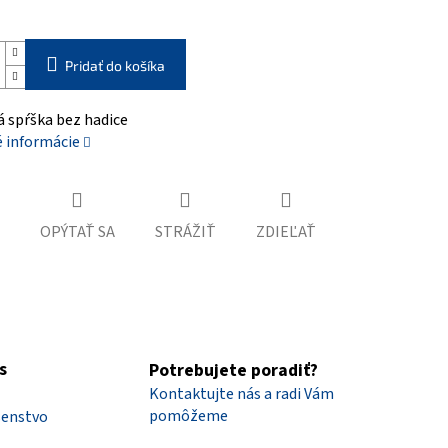
Pridať do košíka
á spŕška bez hadice
é informácie
OPÝTAŤ SA
STRÁŽIŤ
ZDIEĽAŤ
s
Potrebujete poradiť?
Kontaktujte nás a radi Vám
pomôžeme
šenstvo