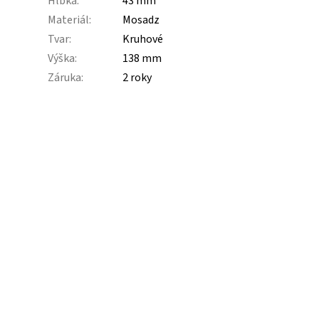
Hĺbka
:
43 mm
Materiál
:
Mosadz
Tvar
:
Kruhové
Výška
:
138 mm
Záruka
:
2 roky