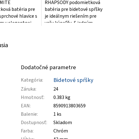
AMITE
RHAPSODY podomietková
ková batéria pre
batéria pre bidetové spŕšky
sprchové hlavice s
je ideálnym riešením pre
m v elegantnej
vašu kúpeľňu. S jedným
 farbe je
výstupom a elegantným
 doplnkom pre
chrómovým...
usia
Dodatočné parametre
Bidetové spŕšky
Kategória
:
Záruka
:
24
Hmotnosť
:
0.383 kg
EAN
:
8590913803659
Balenie
:
1 ks
Dostupnosť
:
Skladom
Farba
:
Chróm