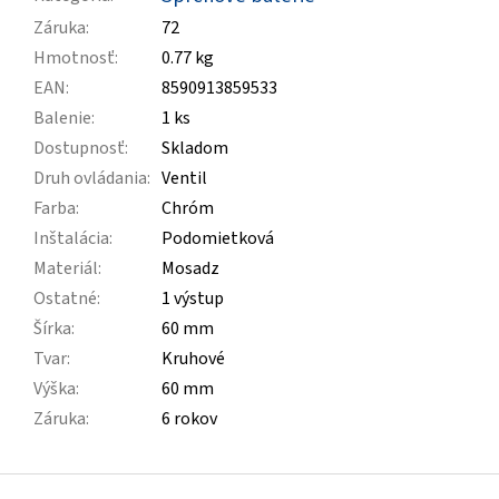
Záruka
:
72
Hmotnosť
:
0.77 kg
EAN
:
8590913859533
Balenie
:
1 ks
Dostupnosť
:
Skladom
Druh ovládania
:
Ventil
Farba
:
Chróm
Inštalácia
:
Podomietková
Materiál
:
Mosadz
Ostatné
:
1 výstup
Šírka
:
60 mm
Tvar
:
Kruhové
Výška
:
60 mm
Záruka
:
6 rokov
Z