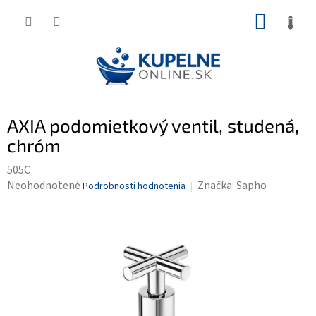
Prejsť
NÁKUP
na
KOŠÍK
obsah
AXIA podomietkový ventil, studená,
chróm
505C
Priemerné
Neohodnotené
Značka:
Sapho
Podrobnosti hodnotenia
hodnotenie
produktu
je
0,0
z
5
hviezdičiek.