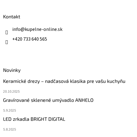
á
p
ä
Kontakt
t
i
info
@
kupelne-online.sk
e
+420 733 640 565
Novinky
Keramické drezy – nadčasová klasika pre vašu kuchyňu
20.10.2025
Gravírované sklenené umývadlo ANHELO
5.9.2025
LED zrkadla BRIGHT DIGITAL
5.8.2025