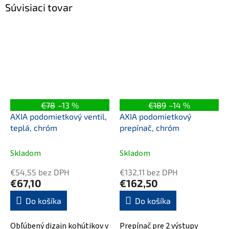
Súvisiaci tovar
€78
–13 %
€189
–14 %
AXIA podomietkový ventil,
AXIA podomietkový
teplá, chróm
prepínač, chróm
Skladom
Skladom
€54,55 bez DPH
€132,11 bez DPH
€67,10
€162,50
Do košíka
Do košíka
Obľúbený dizajn kohútikov v
Prepínač pre 2 výstupy