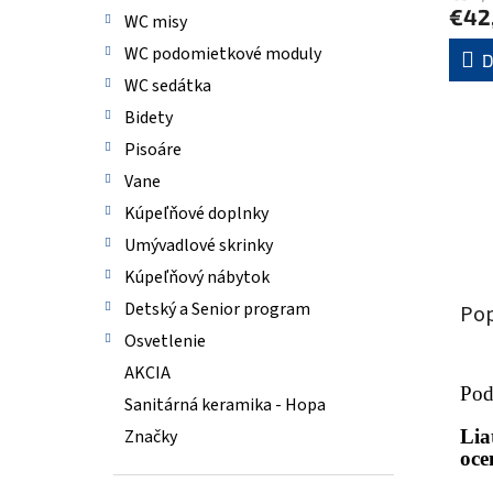
€42
WC misy
WC podomietkové moduly
D
WC sedátka
Bidety
Pisoáre
Vane
Kúpeľňové doplnky
Umývadlové skrinky
Kúpeľňový nábytok
Detský a Senior program
Pop
Osvetlenie
AKCIA
Pod
Sanitárná keramika - Hopa
Lia
Značky
oce