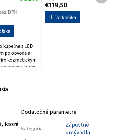
é
produkt
€119,50
ie
bez DPH
Do košíka
ošíka
o kúpeľne s LED
k.
ím po obvode a
cím kozmetickým
na pravej strane.
e vybavené
 spínačom...
usia
Dodatočné parametre
, ktoré
Zápustné
Kategória
:
umývadlá