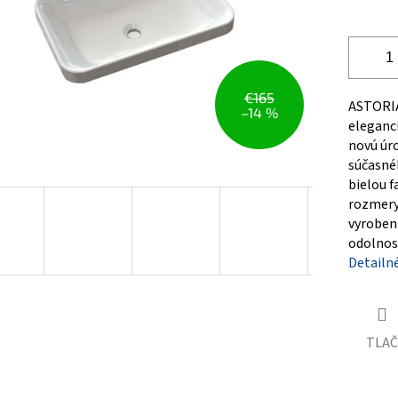
€165
ASTORIA 
–14 %
eleganc
novú úr
súčasnéh
bielou f
rozmery 
vyrobeni
odolnos
Detailn
TLAČ