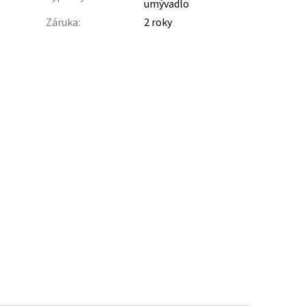
umývadlo
Záruka
:
2 roky