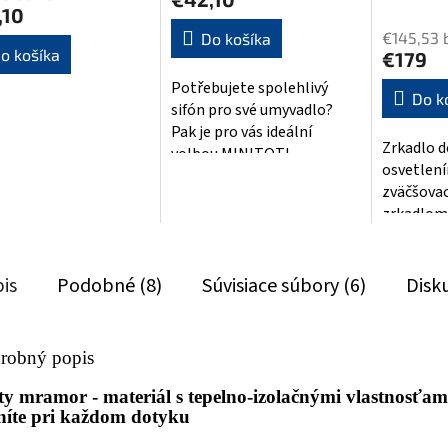
Priemern
,10
hodnoten
€145,53 
Do košíka
produktu
o košíka
€179
je
Potřebujete spolehlivý
4,3
Do k
sifón pro své umyvadlo?
z
Pak je pro vás ideální
5
Zrkadlo d
volbou MINITOTI
hviezdičie
osvetlen
umývadlový sifón 5/4" -
zväčšova
32mm v moderním
zrkadlom 
chromovém...
Zrkadlo j
dotykovým
is
Podobné (8)
Súvisiace súbory (6)
Disk
robný popis
ty mramor - materiál s tepelno-izolačnými vlastnosťami
níte pri každom dotyku