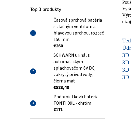
Použ
Top 3 produkty
Vyrá
Výro
Časová sprchová batéria
diza
s tlačným ventilom a
hlavovou sprchou, rozteč
150 mm
Tech
€260
Údr
SCHWARN urinál s
3D 
automatickým
3D 
splachovačom 6V DC,
3D 
zakrytý prívod vody,
3D 
čierna mat
€583,40
Podomietková batéria
FONTI 09L - chróm
€171