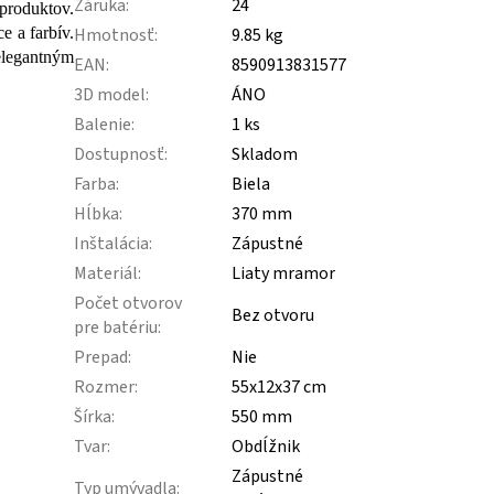
Záruka
:
24
produktov.
Hmotnosť
:
9.85 kg
e a farbív.
 elegantným
EAN
:
8590913831577
3D model
:
ÁNO
Balenie
:
1 ks
Dostupnosť
:
Skladom
Farba
:
Biela
Hĺbka
:
370 mm
Inštalácia
:
Zápustné
Materiál
:
Liaty mramor
Počet otvorov
Bez otvoru
pre batériu
:
Prepad
:
Nie
Rozmer
:
55x12x37 cm
Šírka
:
550 mm
Tvar
:
Obdĺžnik
Zápustné
Typ umývadla
: