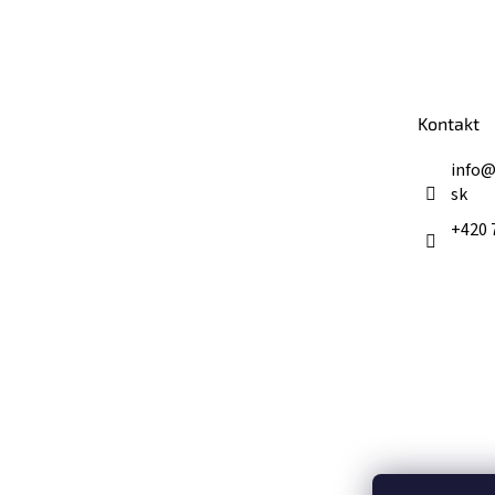
Z
á
p
ä
t
Kontakt
i
e
info
sk
+420 