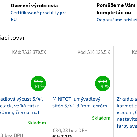
Pomôžeme Vám 
Overení výrobcovia
kompletáciou
Certifikované produkty pre
EÚ
Odporučíme príslu
iaci tovar
Kód:
7533.370.5X
Kód:
510.135.5.K
Kó
€49
€49
–14 %
–14 %
dlová výpust 5/4“,
MINITOTI umývadlový
Zrkadlo 
-clack, veľká zátka,
sifón 5/4"-32mm, chróm
kozmetic
80mm, čierna mat
x zoom,
Skladom
nastavit
Skladom
farby sve
€34,23 bez DPH
23 bez DPH
€42,10