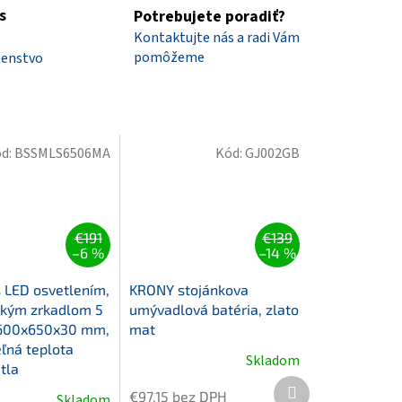
s
Potrebujete poradiť?
Kontaktujte nás a radi Vám
pomôžeme
šenstvo
d:
BSSMLS6506MA
Kód:
GJ002GB
€191
€139
–6 %
–14 %
s LED osvetlením,
KRONY stojánkova
kým zrkadlom 5
umývadlová batéria, zlato
 600x650x30 mm,
mat
eľná teplota
Skladom
tla
Ďalší
€97,15 bez DPH
Skladom