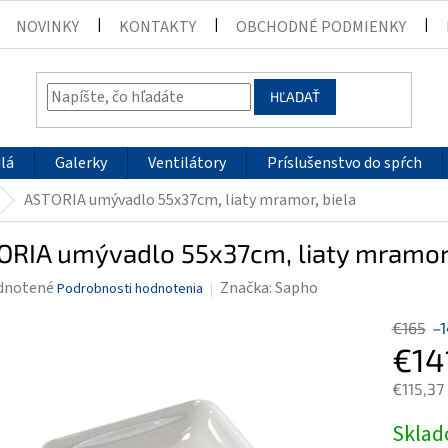
NOVINKY
KONTAKTY
OBCHODNÉ PODMIENKY
HĽADAŤ
lá
Galerky
Ventilátory
Príslušenstvo do spŕch
ASTORIA umývadlo 55x37cm, liaty mramor, biela
ORIA umývadlo 55x37cm, liaty mramor,
rné
dnotené
Značka:
Sapho
Podrobnosti hodnotenia
enie
€165
–
tu
€14
€115,37
Jednotk
Skla
čiek.
cena: