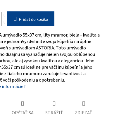
Pridať do košíka
umývadlo 55x37 cm, lity mramor, biela - kvalita a
ia v jednomVyzdvihnite svoju kúpeľňu na úplne
oveň s umývadlom ASTORIA. Toto umývadlo
o dizajnu sa vyznačuje nielen svojou obľúbenou
arbou, ale aj vysokou kvalitou a eleganciou. Jeho
55x37 cm sú ideálne pre väčšinu kúpeľní a jeho
e z liateho mramoru zaručuje trvanlivosť a
ť voči poškodeniu a opotrebeniu.
é informácie
OPÝTAŤ SA
STRÁŽIŤ
ZDIEĽAŤ