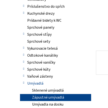
Príslušenstvo do spŕch
Kuchynské drezy
Prídavné bidety k WC
Sprchové panely
Sprchové stĺpy
Sprchové sety
Vykurovacie telesá
Odtokové kanáliky
Sprchové vaničky
Sprchové kúty
Vaňové zásteny
Umývadlá
Sklenené umývadlá
Zápustné umývadlá
Umývadla na dosku