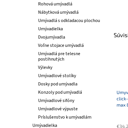
Rohová umývadlá
Nábytková umývadlá
Umývadlá s odkladacou plochou
Umývadielka
Súvis
Dvojumývadla
Voľne stojace umývadlá
Umývadlá pre telesne
postihnutých
Výlevky
Umývadlové stolíky
Dosky pod umývadla
Konzoly pod umývadlá
Umyva
click
Umývadlové sifóny
max 
Umývadlové výpuste
Príslušenstvo k umývadlám
Umývadielka
€34,