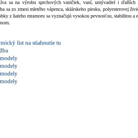
íva sa na výrobu sprchových vaničiek, vaní, umývadiel i ďalších 
ba sa zo zmesi mletého vápenca, sklárskeho piesku, polyesterovej živic
bky z liateho mramoru sa vyznačujú vysokou pevnosťou, stabilitou a
jnom.
nický list na stiahnutie tu
žba
modely
modely
modely
modely