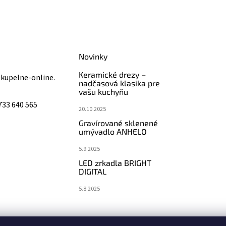
Novinky
Keramické drezy –
@
kupelne-online.
nadčasová klasika pre
vašu kuchyňu
733 640 565
20.10.2025
Gravírované sklenené
umývadlo ANHELO
5.9.2025
LED zrkadla BRIGHT
DIGITAL
5.8.2025
koupelny-sanita.cz
eshopsanita.cz