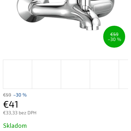
€59
–30 %
€59
–30 %
€41
€33,33 bez DPH
Jednotková
Skladom
cena: