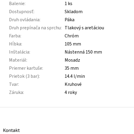
Balenie
:
1 ks
Dostupnosť
:
Skladom
Druh ovládania
:
Páka
Druh prepínača na sprchu
:
Tlakový s aretáciou
Farba
:
Chróm
Hĺbka
:
105 mm
Inštalácia
:
Nástenná 150 mm
Materiál
:
Mosadz
Priemer kartuše
:
35 mm
Prietok (3 bar)
:
14.4 l/min
Tvar
:
Kruhové
Záruka
:
4 roky
Z
á
p
ä
Kontakt