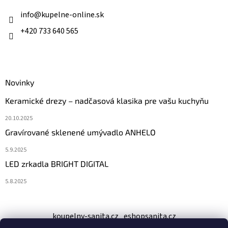
t
i
info
@
kupelne-online.sk
e
+420 733 640 565
Novinky
Keramické drezy – nadčasová klasika pre vašu kuchyňu
20.10.2025
Gravírované sklenené umývadlo ANHELO
5.9.2025
LED zrkadla BRIGHT DIGITAL
5.8.2025
koupelny-sanita.cz
eshopsanita.cz