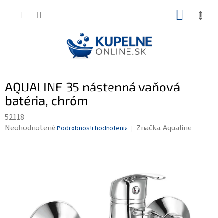
Prejsť
NÁKUP
na
KOŠÍK
obsah
AQUALINE 35 nástenná vaňová
batéria, chróm
52118
Priemerné
Neohodnotené
Značka:
Aqualine
Podrobnosti hodnotenia
hodnotenie
produktu
je
0,0
z
5
hviezdičiek.