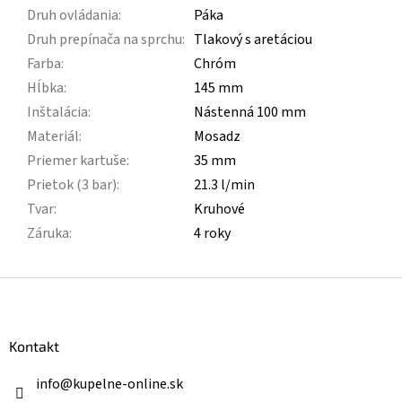
Druh ovládania
:
Páka
Druh prepínača na sprchu
:
Tlakový s aretáciou
Farba
:
Chróm
Hĺbka
:
145 mm
Inštalácia
:
Nástenná 100 mm
Materiál
:
Mosadz
Priemer kartuše
:
35 mm
Prietok (3 bar)
:
21.3 l/min
Tvar
:
Kruhové
Záruka
:
4 roky
Z
á
p
ä
Kontakt
t
i
info
@
kupelne-online.sk