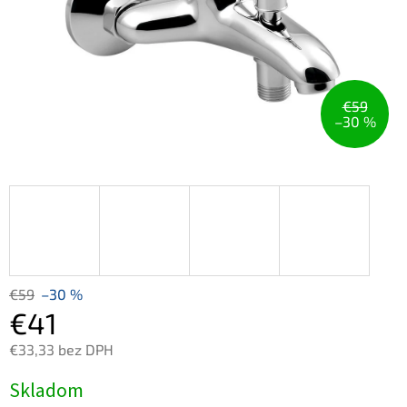
€59
–30 %
€59
–30 %
€41
€33,33 bez DPH
Jednotková
Skladom
cena: