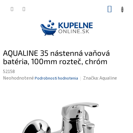
Prejsť
NÁKUP
na
KOŠÍK
obsah
AQUALINE 35 nástenná vaňová
batéria, 100mm rozteč, chróm
52158
Priemerné
Neohodnotené
Značka:
Aqualine
Podrobnosti hodnotenia
hodnotenie
produktu
je
0,0
z
5
hviezdičiek.