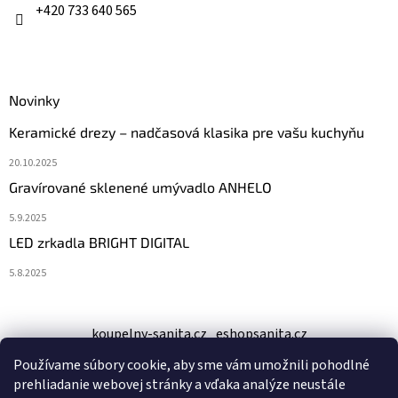
e
+420 733 640 565
Novinky
Keramické drezy – nadčasová klasika pre vašu kuchyňu
20.10.2025
Gravírované sklenené umývadlo ANHELO
5.9.2025
LED zrkadla BRIGHT DIGITAL
5.8.2025
koupelny-sanita.cz
eshopsanita.cz
Používame súbory cookie, aby sme vám umožnili pohodlné
prehliadanie webovej stránky a vďaka analýze neustále