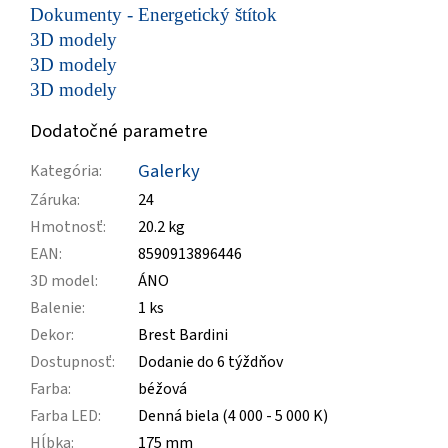
Dokumenty - Energetický štítok
3D modely
3D modely
3D modely
Dodatočné parametre
Galerky
Kategória
:
Záruka
:
24
Hmotnosť
:
20.2 kg
EAN
:
8590913896446
3D model
:
ÁNO
Balenie
:
1 ks
Dekor
:
Brest Bardini
Dostupnosť
:
Dodanie do 6 týždňov
Farba
:
béžová
Farba LED
:
Denná biela (4 000 - 5 000 K)
Hĺbka
:
175 mm