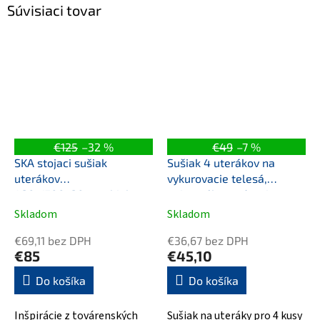
Súvisiaci tovar
€125
–32 %
€49
–7 %
SKA stojaci sušiak
Sušiak 4 uterákov na
uterákov
vykurovacie telesá,
420x1700x20mm, biela
univerzálne upínanie,
mat
dĺžka 50cm, biela
Skladom
Skladom
€69,11 bez DPH
€36,67 bez DPH
€85
€45,10
Do košíka
Do košíka
Inšpirácie z továrenských
Sušiak na uteráky pro 4 kusy