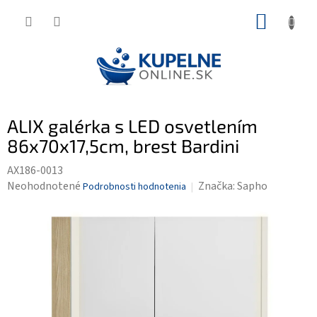
Prejsť
NÁKUP
na
KOŠÍK
obsah
ALIX galérka s LED osvetlením
86x70x17,5cm, brest Bardini
AX186-0013
Priemerné
Neohodnotené
Značka:
Sapho
Podrobnosti hodnotenia
hodnotenie
produktu
je
0,0
z
5
hviezdičiek.