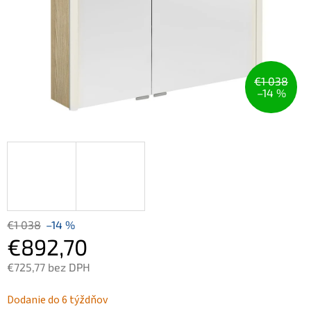
€1 038
–14 %
€1 038
–14 %
€892,70
€725,77 bez DPH
Jednotková
Dodanie do 6 týždňov
cena: