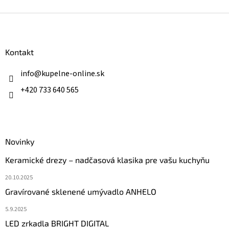
Z
á
p
ä
Kontakt
t
i
info
@
kupelne-online.sk
e
+420 733 640 565
Novinky
Keramické drezy – nadčasová klasika pre vašu kuchyňu
20.10.2025
Gravírované sklenené umývadlo ANHELO
5.9.2025
LED zrkadla BRIGHT DIGITAL