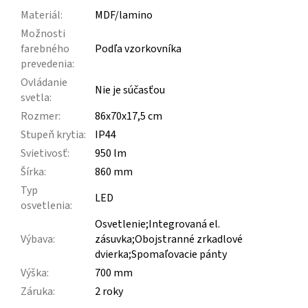
Materiál
:
MDF/lamino
Možnosti
farebného
Podľa vzorkovníka
prevedenia
:
Ovládanie
Nie je súčasťou
svetla
:
Rozmer
:
86x70x17,5 cm
Stupeň krytia
:
IP44
Svietivosť
:
950 lm
Šírka
:
860 mm
Typ
LED
osvetlenia
:
Osvetlenie;Integrovaná el.
Výbava
:
zásuvka;Obojstranné zrkadlové
dvierka;Spomaľovacie pánty
Výška
:
700 mm
Záruka
:
2 roky