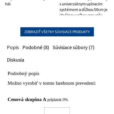
hál
s univerzálnym upínacím
systémom a dĺžkou 50cm je
ideálnou voľbou pre vašu
kúpeľňu! Či už potrebujete...
ZOBRAZIŤ VŠETKY SÚVISIACE PRODUKTY
Popis
Podobné (8)
Súvisiace súbory (7)
Diskusia
Podrobný popis
Možno vyrobiť v tomto farebnom prevedení:
Cenová skupina A
príplatok 0%