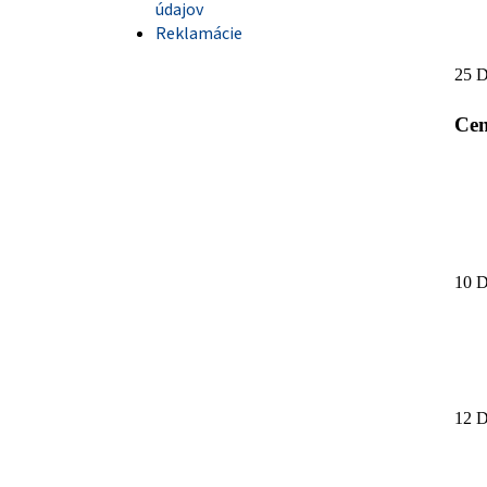
údajov
Reklamácie
25 D
Cen
10 D
12 