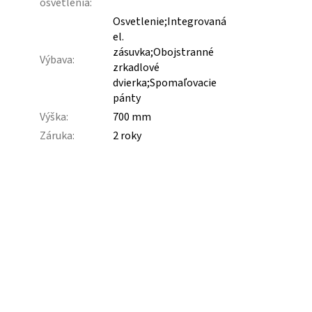
osvetlenia
:
Osvetlenie;Integrovaná
el.
zásuvka;Obojstranné
Výbava
:
zrkadlové
dvierka;Spomaľovacie
pánty
Výška
:
700 mm
Záruka
:
2 roky