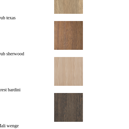
ub texas
Dub sherwood
rest bardini
ali wenge