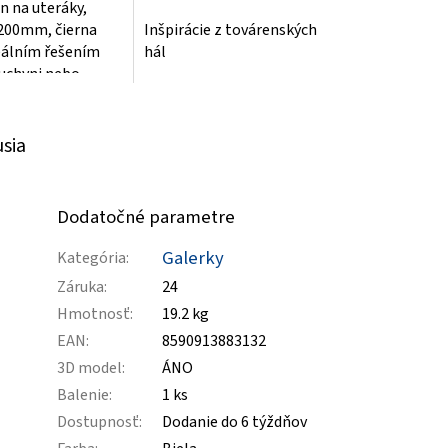
n na uteráky,
200mm, čierna
Inšpirácie z továrenských
eálním řešením
hál
kuchyni nebo
 Tento stojan je
kvalitního...
usia
Dodatočné parametre
Galerky
Kategória
:
Záruka
:
24
Hmotnosť
:
19.2 kg
EAN
:
8590913883132
3D model
:
ÁNO
Balenie
:
1 ks
Dostupnosť
:
Dodanie do 6 týždňov