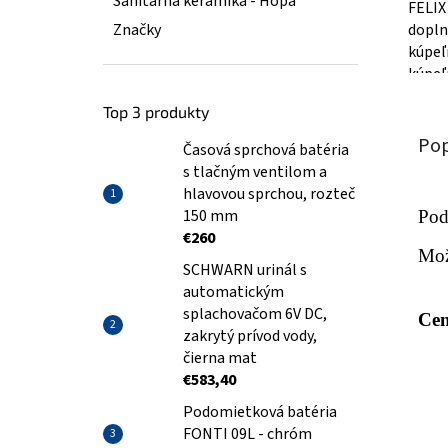
Sanitárná keramika - Hopa
FELIX
dopln
Značky
kúpeľ
kúpeľ
naší
Top 3 produkty
FELIX
kúsok.
Pop
Časová sprchová batéria
s tlačným ventilom a
hlavovou sprchou, rozteč
150 mm
Pod
€260
Mož
SCHWARN urinál s
automatickým
splachovačom 6V DC,
Cen
zakrytý prívod vody,
čierna mat
€583,40
Podomietková batéria
FONTI 09L - chróm