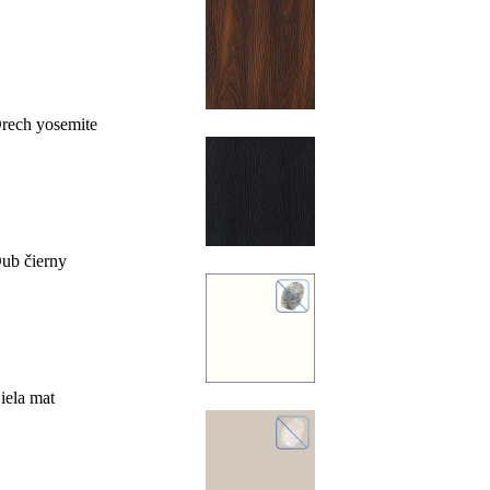
rech yosemite
ub čierny
iela mat