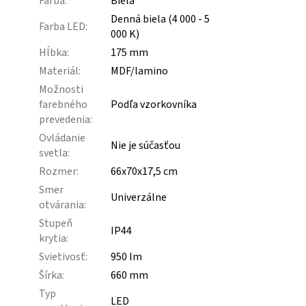
Farba
:
Biela
Denná biela (4 000 - 5
Farba LED
:
000 K)
Hĺbka
:
175 mm
Materiál
:
MDF/lamino
Možnosti
farebného
Podľa vzorkovníka
prevedenia
:
Ovládanie
Nie je súčasťou
svetla
:
Rozmer
:
66x70x17,5 cm
Smer
Univerzálne
otvárania
:
Stupeň
IP44
krytia
:
Svietivosť
:
950 lm
Šírka
:
660 mm
Typ
LED