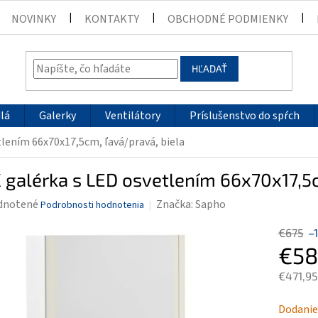
NOVINKY
KONTAKTY
OBCHODNÉ PODMIENKY
HĽADAŤ
lá
Galerky
Ventilátory
Príslušenstvo do spŕch
tlením 66x70x17,5cm, ľavá/pravá, biela
 galérka s LED osvetlením 66x70x17,5c
rné
dnotené
Značka:
Sapho
Podrobnosti hodnotenia
enie
€675
–
tu
€58
€471,95
Jednotk
Dodanie
čiek.
cena: