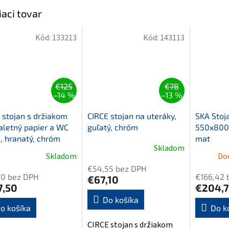
iaci tovar
Kód:
133213
Kód:
143113
€125
€78
–14 %
–13 %
 stojan s držiakom
CIRCE stojan na uteráky,
SKA Stoja
aletný papier a WC
guľatý, chróm
550x800
, hranatý, chróm
mat
Skladom
Skladom
Dod
€54,55 bez DPH
40 bez DPH
€166,42 
€67,10
7,50
€204,
Do košíka
o košíka
Do k
CIRCE stojan s držiakom