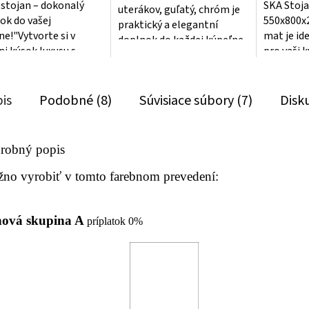
 stojan – dokonalý
SKA Stoja
uterákov, guľatý, chróm je
ok do vašej
550x800x
praktický a elegantní
ne!"Vytvorte si v
mat je id
doplnok do každej kúpeľne.
ni kúsok luxusu s
pro vaši 
Tento stojan je vyrobený z
m novým stojanom
koupelnu.
kvalitného...
. Tento elegantný
vyroben z 
..
is
Podobné (8)
Súvisiace súbory (7)
Disk
robný popis
no vyrobiť v tomto farebnom prevedení:
ová skupina A
príplatok 0%