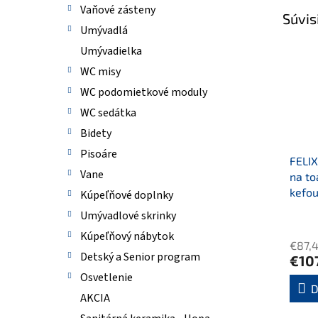
Vaňové zásteny
Súvis
Umývadlá
Umývadielka
WC misy
WC podomietkové moduly
WC sedátka
Bidety
Pisoáre
FELIX
Vane
na to
kefou
Kúpeľňové doplnky
Umývadlové skrinky
Kúpeľňový nábytok
€87,
Detský a Senior program
€10
Osvetlenie
D
AKCIA