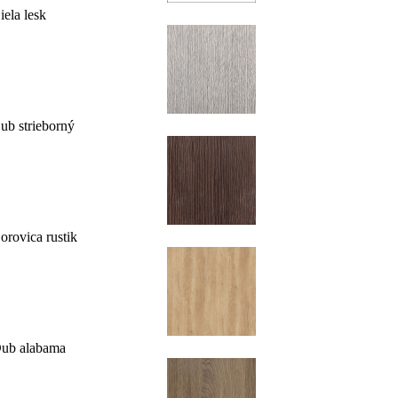
iela lesk
ub strieborný
orovica rustik
ub alabama