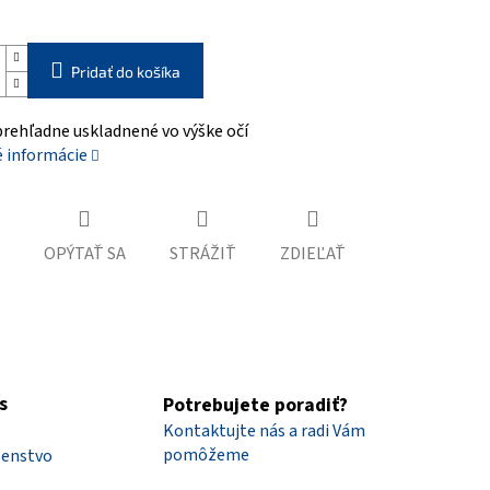
Pridať do košíka
prehľadne uskladnené vo výške očí
é informácie
OPÝTAŤ SA
STRÁŽIŤ
ZDIEĽAŤ
s
Potrebujete poradiť?
Kontaktujte nás a radi Vám
pomôžeme
šenstvo