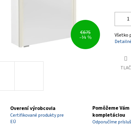
€675
Všetko 
–14 %
Detailn
TLAČ
Pomôžeme Vám 
Overení výrobcovia
kompletáciou
Certifikované produkty pre
EÚ
Odporučíme príslu