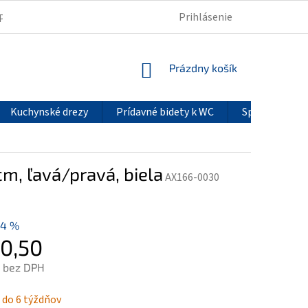
Prihlásenie
PODMIENKY OCHRANY OSOBNÝCH ÚDAJOV
REKLAMÁCIE
NÁKUPNÝ
Prázdny košík
KOŠÍK
Kuchynské drezy
Prídavné bidety k WC
Sprchové pan
m, ľavá/pravá, biela
AX166-0030
14 %
0,50
 bez DPH
ová
 do 6 týždňov