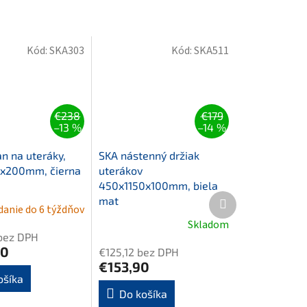
Kód:
SKA303
Kód:
SKA511
€238
€179
–13 %
–14 %
n na uteráky,
SKA nástenný držiak
x200mm, čierna
uterákov
450x1150x100mm, biela
Ďalší
mat
anie do 6 týždňov
produkt
Skladom
bez DPH
70
€125,12 bez DPH
€153,90
ošíka
Do košíka