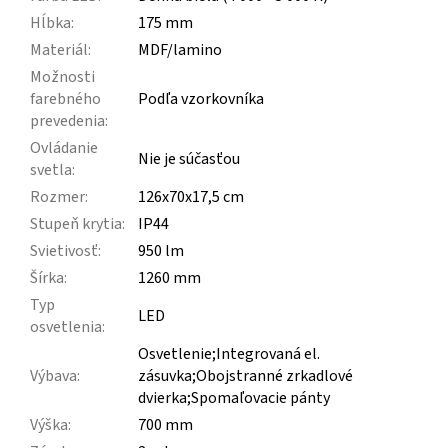
Hĺbka
:
175 mm
Materiál
:
MDF/lamino
Možnosti
farebného
Podľa vzorkovníka
prevedenia
:
Ovládanie
Nie je súčasťou
svetla
:
Rozmer
:
126x70x17,5 cm
Stupeň krytia
:
IP44
Svietivosť
:
950 lm
Šírka
:
1260 mm
Typ
LED
osvetlenia
:
Osvetlenie;Integrovaná el.
Výbava
:
zásuvka;Obojstranné zrkadlové
dvierka;Spomaľovacie pánty
Výška
:
700 mm