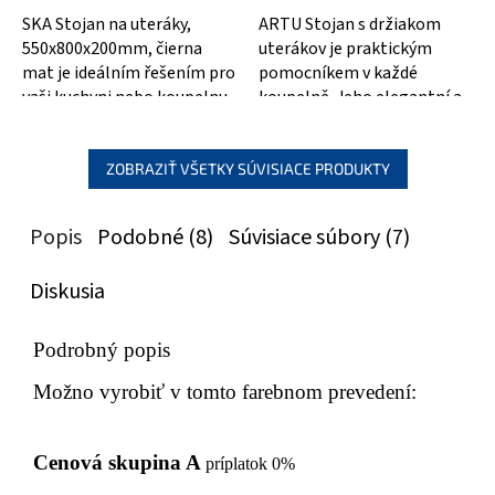
SKA Stojan na uteráky,
ARTU Stojan s držiakom
550x800x200mm, čierna
uterákov je praktickým
mat je ideálním řešením pro
pomocníkem v každé
vaši kuchyni nebo koupelnu.
koupelně. Jeho elegantní a
Tento stojan je vyroben z
moderní design v černé
kvalitního...
matové barvě se skvěle...
ZOBRAZIŤ VŠETKY SÚVISIACE PRODUKTY
Popis
Podobné (8)
Súvisiace súbory (7)
Diskusia
Podrobný popis
Možno vyrobiť v tomto farebnom prevedení:
Cenová skupina A
príplatok 0%