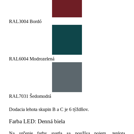
RAL3004 Bordó
RAL6004 Modrozelená
RAL7031 Šedomodrá
Dodacia lehota skupin B a C je 6 týždňov.
Farba LED: Denná biela
Na určenie farby svetla sa používa pojem „teplota