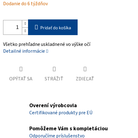
Dodanie do 6 týždňov
cena:
Pridať do košíka
Všetko prehľadne uskladnené vo výške očí
Detailné informácie
OPÝTAŤ SA
STRÁŽIŤ
ZDIEĽAŤ
Overení výrobcovia
Certifikované produkty pre EÚ
Pomôžeme Vám s kompletáciou
Odporučíme príslušenstvo