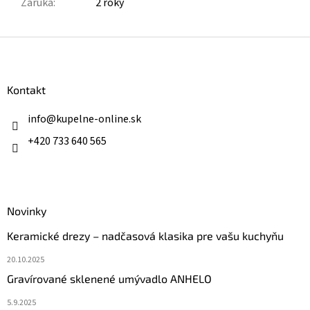
Záruka
:
2 roky
Z
á
p
ä
Kontakt
t
i
info
@
kupelne-online.sk
e
+420 733 640 565
Novinky
Keramické drezy – nadčasová klasika pre vašu kuchyňu
20.10.2025
Gravírované sklenené umývadlo ANHELO
5.9.2025