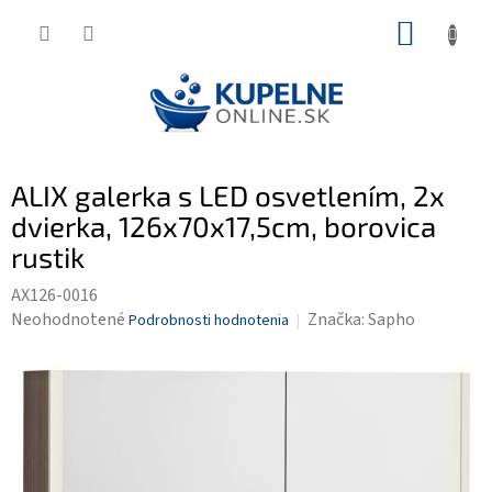
Prejsť
NÁKUP
na
KOŠÍK
obsah
ALIX galerka s LED osvetlením, 2x
dvierka, 126x70x17,5cm, borovica
rustik
AX126-0016
Priemerné
Neohodnotené
Značka:
Sapho
Podrobnosti hodnotenia
hodnotenie
produktu
je
0,0
z
5
hviezdičiek.