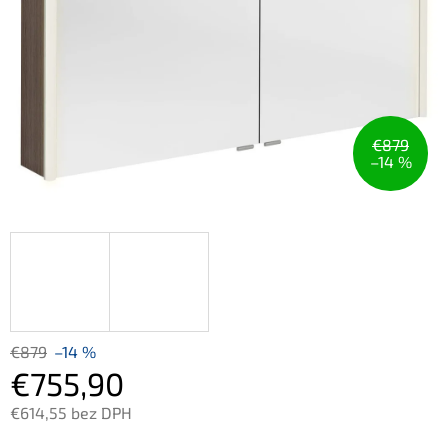
€879
–14 %
€879
–14 %
€755,90
€614,55 bez DPH
Jednotková