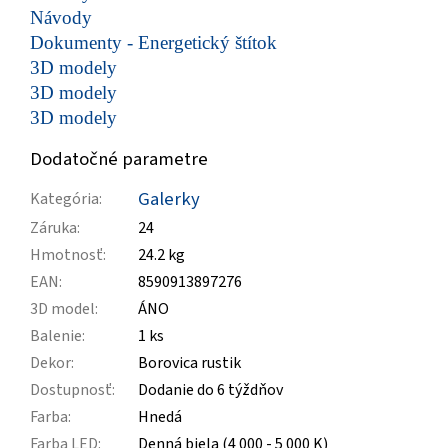
Návody
Dokumenty - Energetický štítok
3D modely
3D modely
3D modely
Dodatočné parametre
Galerky
Kategória
:
Záruka
:
24
Hmotnosť
:
24.2 kg
EAN
:
8590913897276
3D model
:
ÁNO
Balenie
:
1 ks
Dekor
:
Borovica rustik
Dostupnosť
:
Dodanie do 6 týždňov
Farba
:
Hnedá
Farba LED
:
Denná biela (4 000 - 5 000 K)