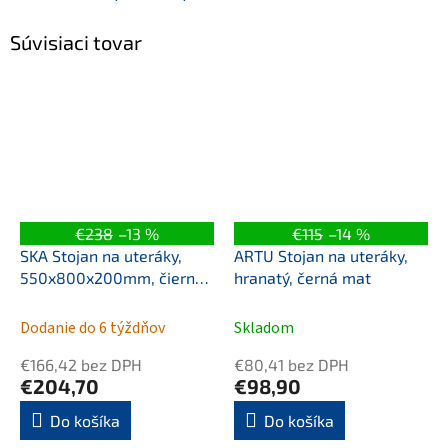
Súvisiaci tovar
€238
–13 %
€115
–14 %
SKA Stojan na uteráky,
ARTU Stojan na uteráky,
550x800x200mm, čierna
hranatý, černá mat
mat
Dodanie do 6 týždňov
Skladom
€166,42 bez DPH
€80,41 bez DPH
€204,70
€98,90
Do košíka
Do košíka